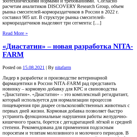
зоотехническими нормами и требованиями. Согласно
расчетам аналитиков DISCOVERY Research Group, объем
рынка смесителей-кормораздатчиков в России в 2022 г.
составил 905 шт. В структуре рынка смесителей-
кормораздатчиков выделяют три сегмента: […]
Read More »
«Диастатин» – новая разработка NITA-
FARM
Posted on
15.08.2021
| By
nitafarm
Лидер в разработке и производстве ветеринарной
фармацевтики в России NITA-FARM рад представить
новинку – кормовую добавку для КРС и свиноводства
«Диастатин». «Диастатин» – это комплексный регидратант,
который используется для нормализации процессов
пищеварения при диарее сельскохозяйственных животных с
первых дней жизни. Кормовая добавка позволяет быстро
устранить функциональные нарушения работы желудочно-
кишечного тракта, борется с дегидратацией лёгкой и средней
степени. Рекомендована для применения подсосным
поросятам и телятам молозивного и молочного периодов. В