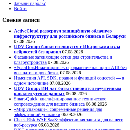
Забыли пароль?
Войти
Свежие записи
ActiveCloud развернул защищённую облачную
инфраструктуру для российского бизнеса в Беларуси
07.08.2026
UDV Group: банки столкнутся с ИБ-рисками из-за
нейросетей без правил
07.08.2026
Фасадные затеняющие сетки для строительства и
благоустройства
07.08.2026
«УралПожИнжиниринг»: оформление паспорта АТЗ без
возвратов и доработок
07.08.2026
Изменения API, SDK, правил и функций соцсетей — в
одном источнике
07.08.2026
UDV Group: ИИ-чат-боты становятся неучтенным
каналом утечки данных
06.08.2026
Smart-Quick: квалифицированное техническое
сопровождение для вашего бизнеса
06.08.2026
«Мир упаковки»: современные решения для
эффективной упаковки
06.08.2026
Check Risk WAF SaaS: эффективная защита для вашего
веб-ресурса
06.08.2026