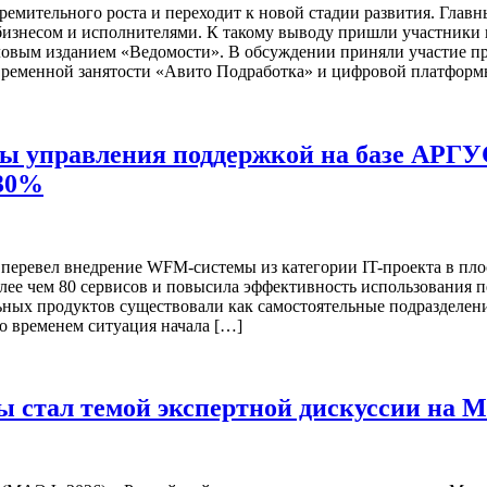
емительного роста и переходит к новой стадии развития. Главн
 бизнесом и исполнителями. К такому выводу пришли участники 
деловым изданием «Ведомости». В обсуждении приняли участие п
временной занятости «Авито Подработка» и цифровой платформ
сы управления поддержкой на базе АР
 30%
перевел внедрение WFM-системы из категории IT-проекта в пло
 чем 80 сервисов и повысила эффективность использования пе
ных продуктов существовали как самостоятельные подразделени
о временем ситуация начала […]
ны стал темой экспертной дискуссии на