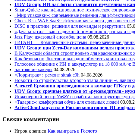
UDV Group: ИИ-чат-боты становятся неучтенным кан
Smart-Quick: квалифицированное техническое сопровожде
«Мир упаковки»: современные решения для эффективной
Check Risk WAF SaaS: эффективная защита для вашего ве
DISC в практике: решения для команды и рекрутинга
05.
«Дача кстати» – ваш надежный помощник в дачных и сад
Jazz Play:
джазовый ансамбль цена
05.08.2026
ГИГАНТ — Комплексные системы: перехваченные данны
UDV Group: при Zero-Day компаниям нельзя просто ж
В Калужской области строят вольер для краснокнижных
Как безопасно, быстро и выгодно обменять криптовалюту
Голосовое общение с ИИ и аккумулятор на 18 000 мА·ч: 
настоящие хакеры
04.08.2026
«Лорритрак»:
ремонт sitrak c9h
04.08.2026
Новости со строительства второго этапа линии «Славянк
Алексей Ермошин присоединился к команде ITKey в д
UDV Group: срочные платежи от «руководителя» нужн
Инженерный центр УрФУ разработал конструкторскую до
«Таларис»: комфортная обувь для стильных людей
03.08.
ActiveCloud запустил в России мониторинг ИТ-инфрас
Свежие комментарии
Игрок
к записи
Как выиграть в Гослото