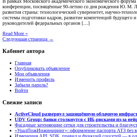
В рамках Московского академического экономического форума
конференции, посвящённые 90-летию со дня рождения Ю. М. Л
развития страны: технологический суверенитет, научно-технол
системы подготовки кадров, развитие компетенций будущего и
руководителей федеральных органов […]
Read More »
Следующая страница →
Кабинет автора
Главная
Опубликовать объявление
Мои объявления
Изменить профиль
Забыли пароль?
Войти
Свежие записи
ActiveCloud развернул защищённую облачную инфрастр
UDV Group: банки столкнутся с ИБ-рисками из-за нейр
Фасадные затеняющие сетки для строительства и благоус
«УралПожИнжиниринг»: оформление паспорта АТЗ без во
Изменения API, SDK, правил и функций соцсетей — в о