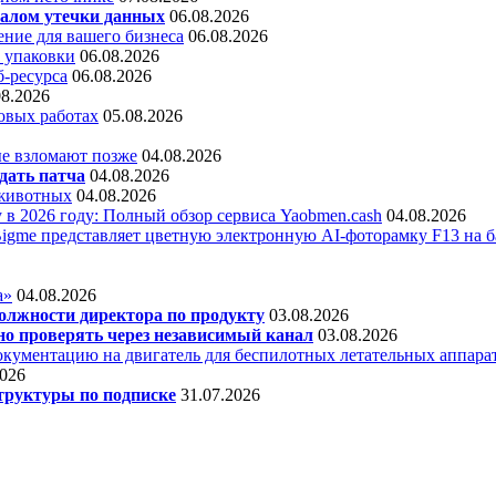
алом утечки данных
06.08.2026
ние для вашего бизнеса
06.08.2026
 упаковки
06.08.2026
б-ресурса
06.08.2026
08.2026
овых работах
05.08.2026
е взломают позже
04.08.2026
дать патча
04.08.2026
 животных
04.08.2026
 в 2026 году: Полный обзор сервиса Yaobmen.cash
04.08.2026
Bigme представляет цветную электронную AI-фоторамку F13 на ба
а»
04.08.2026
олжности директора по продукту
03.08.2026
о проверять через независимый канал
03.08.2026
кументацию на двигатель для беспилотных летательных аппара
2026
труктуры по подписке
31.07.2026