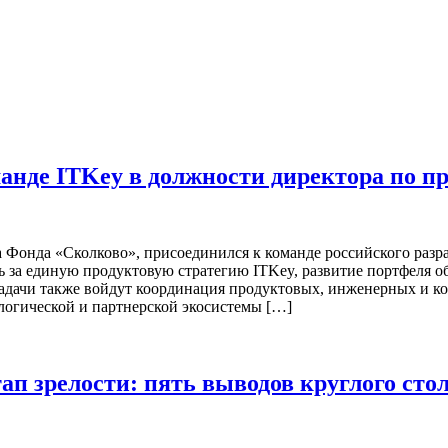
нде ITKey в должности директора по п
Фонда «Сколково», присоединился к команде российского разр
чать за единую продуктовую стратегию ITKey, развитие портфел
задачи также войдут координация продуктовых, инженерных и ко
ологической и партнерской экосистемы […]
ап зрелости: пять выводов круглого сто