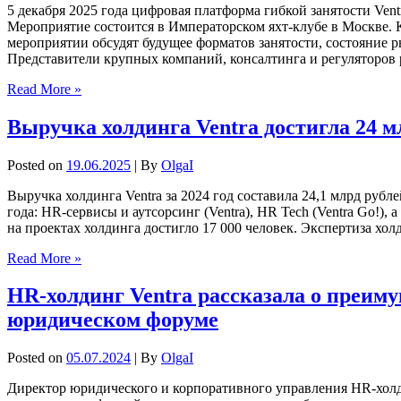
5 декабря 2025 года цифровая платформа гибкой занятости Vent
Мероприятие состоится в Императорском яхт-клубе в Москве.
мероприятии обсудят будущее форматов занятости, состояние 
Представители крупных компаний, консалтинга и регуляторов 
Read More »
Выручка холдинга Ventra достигла 24 м
Posted on
19.06.2025
| By
OlgaI
Выручка холдинга Ventra за 2024 год составила 24,1 млрд рубл
года: HR-сервисы и аутсорсинг (Ventra), HR Tech (Ventra Go!)
на проектах холдинга достигло 17 000 человек. Экспертиза хол
Read More »
HR-холдинг Ventra рассказала о преим
юридическом форуме
Posted on
05.07.2024
| By
OlgaI
Директор юридического и корпоративного управления HR-хол