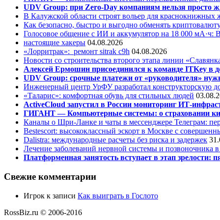
UDV Group: при Zero-Day компаниям нельзя просто ж
В Калужской области строят вольер для краснокнижных
Как безопасно, быстро и выгодно обменять криптовалюту
Голосовое общение с ИИ и аккумулятор на 18 000 мА·ч: 
настоящие хакеры
04.08.2026
«Лорритрак»:
ремонт sitrak c9h
04.08.2026
Новости со строительства второго этапа линии «Славянк
Алексей Ермошин присоединился к команде ITKey в д
UDV Group: срочные платежи от «руководителя» нужн
Инженерный центр УрФУ разработал конструкторскую до
«Таларис»: комфортная обувь для стильных людей
03.08.
ActiveCloud запустил в России мониторинг ИТ-инфрас
ГИГАНТ — Компьютерные системы: о страховании ки
Каналы о Шри-Ланке и чаты в мессенджере Телеграм: пер
Bestescort: высококлассный эскорт в Москве с совершен
Dalistra: международные расчеты без риска и задержек
31.
Лечение заболеваний нервной системы и позвоночника 
Платформенная занятость вступает в этап зрелости: п
Свежие комментарии
Игрок
к записи
Как выиграть в Гослото
RossBiz.ru © 2006-2016