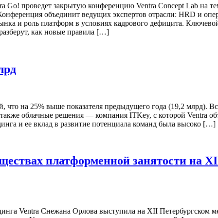
ra Go! проведет закрытую конференцию Ventra Concept Lab на тем
 Конференция объединит ведущих экспертов отрасли: HRD и опе
рынка и роль платформ в условиях кадрового дефицита. Ключево
разберут, как новые правила […]
лрд
ей, что на 25% выше показателя предыдущего года (19,2 млрд). 
, а также облачные решения — компания ITKey, с которой Ventra 
динга и ее вклад в развитие потенциала команд была высоко […]
уществах платформенной занятости на X
динга Ventra Снежана Орлова выступила на XII Петербургском