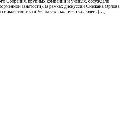
ого Собрания, крупных компаний и ученых, обсуждали
тформенной занятости). В рамках дискуссии Снежана Орлова
гибкой занятости Ventra Go!, количество людей, […]