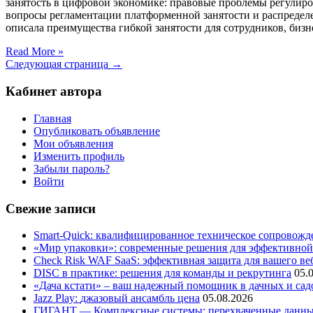
занятость в цифровой экономике: правовые проблемы регулир
вопросы регламентации платформенной занятости и распределе
описала преимущества гибкой занятости для сотрудников, бизн
Read More »
Следующая страница →
Кабинет автора
Главная
Опубликовать объявление
Мои объявления
Изменить профиль
Забыли пароль?
Войти
Свежие записи
Smart-Quick: квалифицированное техническое сопровожде
«Мир упаковки»: современные решения для эффективной
Check Risk WAF SaaS: эффективная защита для вашего ве
DISC в практике: решения для команды и рекрутинга
05.
«Дача кстати» – ваш надежный помощник в дачных и сад
Jazz Play:
джазовый ансамбль цена
05.08.2026
ГИГАНТ — Комплексные системы: перехваченные данны