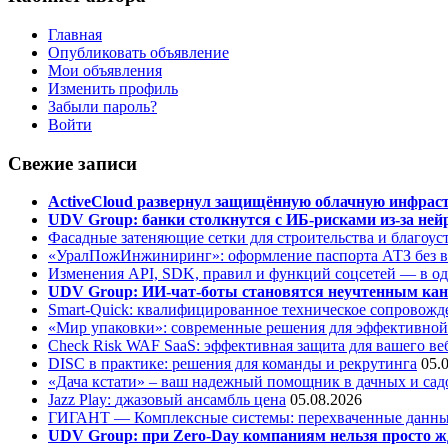
Главная
Опубликовать объявление
Мои объявления
Изменить профиль
Забыли пароль?
Войти
Свежие записи
ActiveCloud развернул защищённую облачную инфрастр
UDV Group: банки столкнутся с ИБ-рисками из-за нейр
Фасадные затеняющие сетки для строительства и благоус
«УралПожИнжиниринг»: оформление паспорта АТЗ без во
Изменения API, SDK, правил и функций соцсетей — в о
UDV Group: ИИ-чат-боты становятся неучтенным кан
Smart-Quick: квалифицированное техническое сопровожде
«Мир упаковки»: современные решения для эффективной
Check Risk WAF SaaS: эффективная защита для вашего ве
DISC в практике: решения для команды и рекрутинга
05.
«Дача кстати» – ваш надежный помощник в дачных и сад
Jazz Play:
джазовый ансамбль цена
05.08.2026
ГИГАНТ — Комплексные системы: перехваченные данны
UDV Group: при Zero-Day компаниям нельзя просто ж