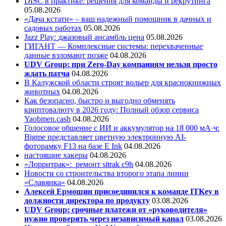
DISC в практике: решения для команды и рекрутинга
05.08.2026
«Дача кстати» – ваш надежный помощник в дачных и
садовых работах
05.08.2026
Jazz Play:
джазовый ансамбль цена
05.08.2026
ГИГАНТ — Комплексные системы: перехваченные
данные взломают позже
04.08.2026
UDV Group: при Zero-Day компаниям нельзя просто
ждать патча
04.08.2026
В Калужской области строят вольер для краснокнижных
животных
04.08.2026
Как безопасно, быстро и выгодно обменять
криптовалюту в 2026 году: Полный обзор сервиса
Yaobmen.cash
04.08.2026
Голосовое общение с ИИ и аккумулятор на 18 000 мА·ч:
Bigme представляет цветную электронную AI-
фоторамку F13 на базе E Ink
04.08.2026
настоящие хакеры
04.08.2026
«Лорритрак»:
ремонт sitrak c9h
04.08.2026
Новости со строительства второго этапа линии
«Славянка»
04.08.2026
Алексей Ермошин присоединился к команде ITKey в
должности директора по продукту
03.08.2026
UDV Group: срочные платежи от «руководителя»
нужно проверять через независимый канал
03.08.2026