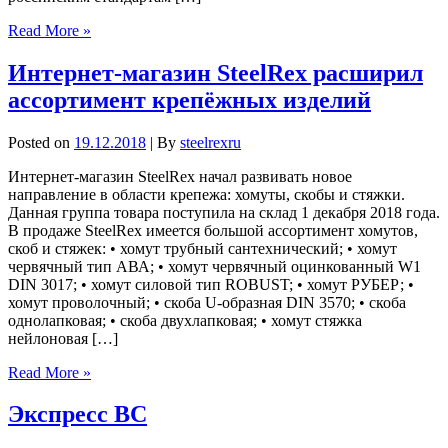
Read More »
Интернет-магазин SteelRex расширил
ассортимент крепёжных изделий
Posted on
19.12.2018
| By
steelrexru
Интернет-магазин SteelRex начал развивать новое
направление в области крепежа: хомуты, скобы и стяжки.
Данная группа товара поступила на склад 1 декабря 2018 года.
В продаже SteelRex имеется большой ассортимент хомутов,
скоб и стяжек: • хомут трубный сантехнический; • хомут
червячный тип АВА; • хомут червячный оцинкованный W1
DIN 3017; • хомут силовой тип ROBUST; • хомут РУБЕР; •
хомут проволочный; • скоба U-образная DIN 3570; • скоба
однолапковая; • скоба двухлапковая; • хомут стяжка
нейлоновая […]
Read More »
Экспресс ВС