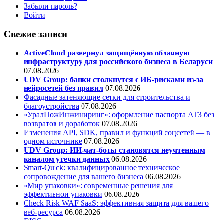
Забыли пароль?
Войти
Свежие записи
ActiveCloud развернул защищённую облачную
инфраструктуру для российского бизнеса в Беларуси
07.08.2026
UDV Group: банки столкнутся с ИБ-рисками из-за
нейросетей без правил
07.08.2026
Фасадные затеняющие сетки для строительства и
благоустройства
07.08.2026
«УралПожИнжиниринг»: оформление паспорта АТЗ без
возвратов и доработок
07.08.2026
Изменения API, SDK, правил и функций соцсетей — в
одном источнике
07.08.2026
UDV Group: ИИ-чат-боты становятся неучтенным
каналом утечки данных
06.08.2026
Smart-Quick: квалифицированное техническое
сопровождение для вашего бизнеса
06.08.2026
«Мир упаковки»: современные решения для
эффективной упаковки
06.08.2026
Check Risk WAF SaaS: эффективная защита для вашего
веб-ресурса
06.08.2026