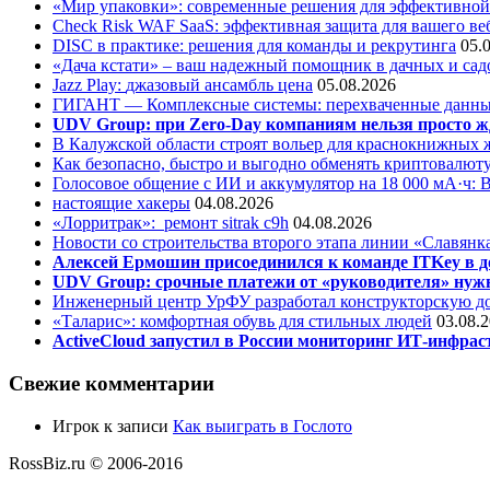
«Мир упаковки»: современные решения для эффективной
Check Risk WAF SaaS: эффективная защита для вашего ве
DISC в практике: решения для команды и рекрутинга
05.
«Дача кстати» – ваш надежный помощник в дачных и сад
Jazz Play:
джазовый ансамбль цена
05.08.2026
ГИГАНТ — Комплексные системы: перехваченные данны
UDV Group: при Zero-Day компаниям нельзя просто ж
В Калужской области строят вольер для краснокнижных
Как безопасно, быстро и выгодно обменять криптовалюту
Голосовое общение с ИИ и аккумулятор на 18 000 мА·ч: 
настоящие хакеры
04.08.2026
«Лорритрак»:
ремонт sitrak c9h
04.08.2026
Новости со строительства второго этапа линии «Славянк
Алексей Ермошин присоединился к команде ITKey в д
UDV Group: срочные платежи от «руководителя» нужн
Инженерный центр УрФУ разработал конструкторскую до
«Таларис»: комфортная обувь для стильных людей
03.08.
ActiveCloud запустил в России мониторинг ИТ-инфрас
Свежие комментарии
Игрок
к записи
Как выиграть в Гослото
RossBiz.ru © 2006-2016