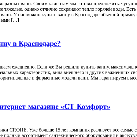
о разных ванн. Своим клиентам мы готовы предложить: чугунн
ее тяжелые, однако отлично сохраняют тепло горячей воды. Ест
в ванн. У нас можно купить ванну в Краснодаре обычной прямо
зными […]
нну в Краснодаре?
щаем ежедневно. Если же Вы решили купить ванну, максимальн
 начальных характеристик, вида внешнего и других важнейших св
оригинальные и фирменные модели ванн. Мы гарантируем высок
нтернет-магазине «СТ-Комфорт»
ки CROHE. Уже больше 15 лет компания реализует все самые с
е полный ассортимент сантехнического оборудования и аксессуа