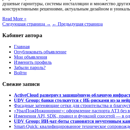
душевые гарнитуры, системы инсталляции и множество други
конструктивными решениями, актуальным дизайном и уникаль
Read More »
Следующая страница →
← Предыдущая страница
Кабинет автора
Главная
Опубликовать объявление
Мои объявления
Изменить профиль
Забыли пароль?
Войти
Свежие записи
ActiveCloud развернул защищённую облачную инфрастр
UDV Group: банки столкнутся с ИБ-рисками из-за нейр
Фасадные затеняющие сетки для строительства и благоус
«УралПожИнжиниринг»: оформление паспорта АТЗ без во
Изменения API, SDK, правил и функций соцсетей — в о
UDV Group: ИИ-чат-боты становятся неучтенным кан
Smart-Quick: квалифицированное техническое сопровожде