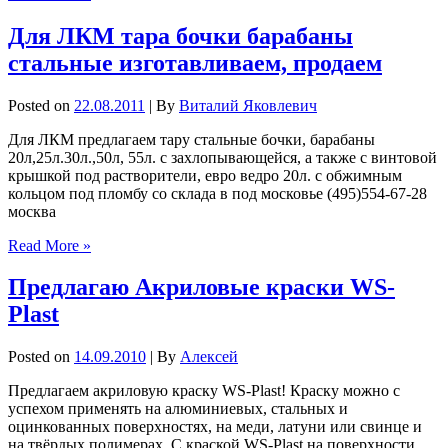
Для ЛКМ тара бочки барабаны
стальные изготавливаем, продаем
Posted on
22.08.2011
| By
Виталий Яковлевич
Для ЛКМ предлагаем тару стальные бочки, барабаны
20л,25л.30л.,50л, 55л. с захлопывающейся, а также с винтовой
крышкой под растворители, евро ведро 20л. с обжимным
кольцом под пломбу со склада в под московье (495)554-67-28
москва
Read More »
Предлагаю Акриловые краски WS-
Plast
Posted on
14.09.2010
| By
Алексей
Предлагаем акриловую краску WS-Plast! Краску можно с
успехом применять на алюминиевых, стальных и
оцинкованных поверхностях, на меди, латуни или свинце и
на твёрдых полимерах. С краской WS-Plast на поверхности