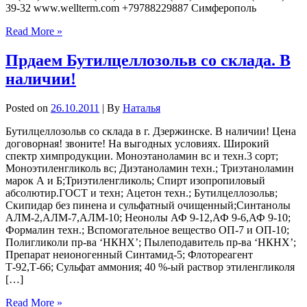
39-32 www.wellterm.com +79788229887 Симферополь
Read More »
Прдаем Бутилцеллозольв со склада. В
наличии!
Posted on
26.10.2011
| By
Наталья
Бутилцеллозольв со склада в г. Дзержинске. В наличии! Цена
договорная! звоните! На выгодных условиях. Широкий
спектр химпродукции. Моноэтаноламин вс и техн.3 сорт;
Моноэтиленгликоль вс; Диэтаноламин техн.; Триэтаноламин
марок А и Б;Триэтиленгликоль; Спирт изопропиловый
абсолютир.ГОСТ и техн; Ацетон техн.; Бутилцеллозольв;
Скипидар без пинена и сульфатный очищенный;Синтанолы
АЛМ-2,АЛМ-7,АЛМ-10; Неонолы АФ 9-12,АФ 9-6,АФ 9-10;
Формалин техн.; Вспомогательное вещество ОП-7 и ОП-10;
Полигликоли пр-ва ‘НКНХ’; Пылеподавитель пр-ва ‘НКНХ’;
Препарат неионогенный Синтамид-5; Флотореагент
Т-92,Т-66; Сульфат аммония; 40 %-ый раствор этиленгликоля
[…]
Read More »