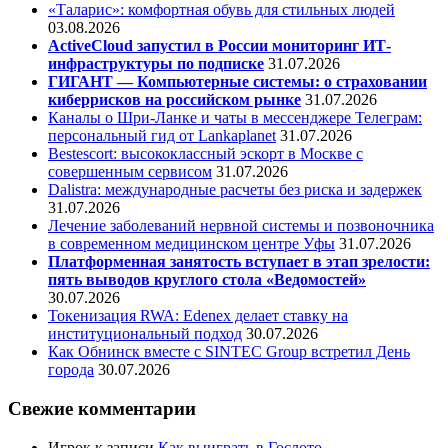
«Таларис»: комфортная обувь для стильных людей
03.08.2026
ActiveCloud запустил в России мониторинг ИТ-
инфраструктуры по подписке
31.07.2026
ГИГАНТ — Компьютерные системы: о страховании
киберрисков на российском рынке
31.07.2026
Каналы о Шри-Ланке и чаты в мессенджере Телеграм:
персональный гид от Lankaplanet
31.07.2026
Bestescort: высококлассный эскорт в Москве с
совершенным сервисом
31.07.2026
Dalistra: международные расчеты без риска и задержек
31.07.2026
Лечение заболеваний нервной системы и позвоночника
в современном медицинском центре Уфы
31.07.2026
Платформенная занятость вступает в этап зрелости:
пять выводов круглого стола «Ведомостей»
30.07.2026
Токенизация RWA: Edenex делает ставку на
институциональный подход
30.07.2026
Как Обнинск вместе с SINTEC Group встретил День
города
30.07.2026
Свежие комментарии
Игрок
к записи
Как выиграть в Гослото