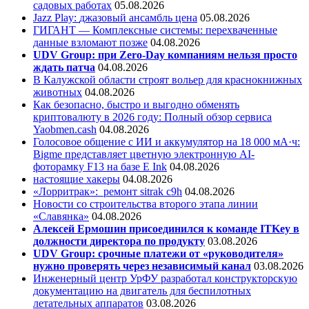
садовых работах
05.08.2026
Jazz Play:
джазовый ансамбль цена
05.08.2026
ГИГАНТ — Комплексные системы: перехваченные
данные взломают позже
04.08.2026
UDV Group: при Zero-Day компаниям нельзя просто
ждать патча
04.08.2026
В Калужской области строят вольер для краснокнижных
животных
04.08.2026
Как безопасно, быстро и выгодно обменять
криптовалюту в 2026 году: Полный обзор сервиса
Yaobmen.cash
04.08.2026
Голосовое общение с ИИ и аккумулятор на 18 000 мА·ч:
Bigme представляет цветную электронную AI-
фоторамку F13 на базе E Ink
04.08.2026
настоящие хакеры
04.08.2026
«Лорритрак»:
ремонт sitrak c9h
04.08.2026
Новости со строительства второго этапа линии
«Славянка»
04.08.2026
Алексей Ермошин присоединился к команде ITKey в
должности директора по продукту
03.08.2026
UDV Group: срочные платежи от «руководителя»
нужно проверять через независимый канал
03.08.2026
Инженерный центр УрФУ разработал конструкторскую
документацию на двигатель для беспилотных
летательных аппаратов
03.08.2026