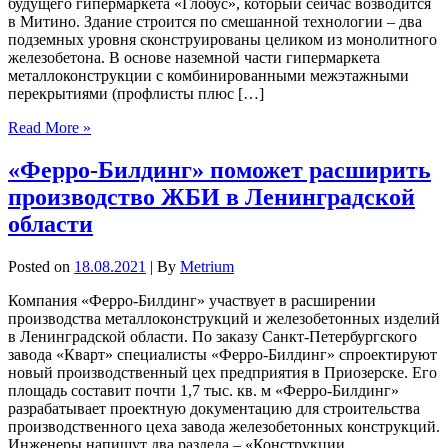
будущего гипермаркета «Глобус», который сейчас возводится
в Митино. Здание строится по смешанной технологии – два
подземных уровня сконструированы целиком из монолитного
железобетона. В основе наземной части гипермаркета
металлоконструкции с комбинированными межэтажными
перекрытиями (профлисты плюс […]
Read More »
«Ферро-Билдинг» поможет расширить
производство ЖБИ в Ленинградской
области
Posted on
18.08.2021
| By
Metrium
Компания «Ферро-Билдинг» участвует в расширении
производства металлоконструкций и железобетонных изделий
в Ленинградской области. По заказу Санкт-Петербургского
завода «Кварт» специалисты «Ферро-Билдинг» спроектируют
новый производственный цех предприятия в Приозерске. Его
площадь составит почти 1,7 тыс. кв. м «Ферро-Билдинг»
разрабатывает проектную документацию для строительства
производственного цеха завода железобетонных конструкций.
Инженеры напишут два раздела – «Конструкции