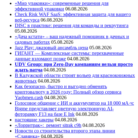
«Мир упаковки»: современные решения для
эффективной упаковки
06.08.2026
Check Risk WAF SaaS: эффективная защита для вашего
веб-ресурса
06.08.2026
DISC в практике: решения для команды и рекрутинга
05.08.2026
«Дача кстати» – ваш надежный помощник в дачных и
садовых работах
05.08.2026
Jazz Play:
джазовый ансамбль цена
05.08.2026
ГИГАНТ — Комплексные системы: перехваченные
данные взломают позже
04.08.2026
UDV Group: при Zero-Day компаниям нельзя просто
ждать патча
04.08.2026
В Калужской области строят вольер для краснокнижных
животных
04.08.2026
Как безопасно, быстро и выгодно обменять
криптовалюту в 2026 году: Полный обзор сервиса
Yaobmen.cash
04.08.2026
Голосовое общение с ИИ и аккумулятор на 18 000 мА·ч:
Bigme представляет цветную электронную AI-
фоторамку F13 на базе E Ink
04.08.2026
настоящие хакеры
04.08.2026
«Лорритрак»:
ремонт sitrak c9h
04.08.2026
Новости со строительства второго этапа линии
«Славянка»
04.08.2026