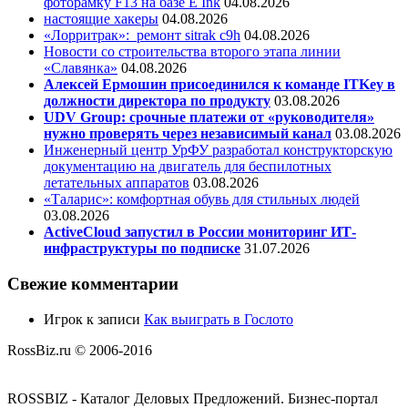
фоторамку F13 на базе E Ink
04.08.2026
настоящие хакеры
04.08.2026
«Лорритрак»:
ремонт sitrak c9h
04.08.2026
Новости со строительства второго этапа линии
«Славянка»
04.08.2026
Алексей Ермошин присоединился к команде ITKey в
должности директора по продукту
03.08.2026
UDV Group: срочные платежи от «руководителя»
нужно проверять через независимый канал
03.08.2026
Инженерный центр УрФУ разработал конструкторскую
документацию на двигатель для беспилотных
летательных аппаратов
03.08.2026
«Таларис»: комфортная обувь для стильных людей
03.08.2026
ActiveCloud запустил в России мониторинг ИТ-
инфраструктуры по подписке
31.07.2026
Свежие комментарии
Игрок
к записи
Как выиграть в Гослото
RossBiz.ru © 2006-2016
ROSSBIZ - Каталог Деловых Предложений. Бизнес-портал