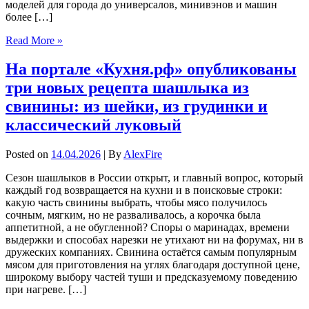
моделей для города до универсалов, минивэнов и машин
более […]
Read More »
На портале «Кухня.рф» опубликованы
три новых рецепта шашлыка из
свинины: из шейки, из грудинки и
классический луковый
Posted on
14.04.2026
| By
AlexFire
Сезон шашлыков в России открыт, и главный вопрос, который
каждый год возвращается на кухни и в поисковые строки:
какую часть свинины выбрать, чтобы мясо получилось
сочным, мягким, но не разваливалось, а корочка была
аппетитной, а не обугленной? Споры о маринадах, времени
выдержки и способах нарезки не утихают ни на форумах, ни в
дружеских компаниях. Свинина остаётся самым популярным
мясом для приготовления на углях благодаря доступной цене,
широкому выбору частей туши и предсказуемому поведению
при нагреве. […]