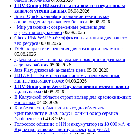
одном источнике
07.08.2026
UDV Group: ИИ-чат-боты становятся неучтенным
каналом утечки данных
06.08.2026
Smart-Quick: квалифицированное техническое
сопровождение для вашего бизнеса
06.08.2026
«Мир упаковки»: современные решения для
эффективной упаковки
06.08.2026
Check Risk WAF SaaS: эффективная защита для вашего
веб-ресурса
06.08.2026
DISC в практике: решения для команды и рекрутинга
05.08.2026
«Дача кстати» – ваш надежный помощник в дачных и
садовых работах
05.08.2026
Jazz Play:
джазовый ансамбль цена
05.08.2026
ГИГАНТ — Комплексные системы: перехваченные
данные взломают позже
04.08.2026
UDV Group: при Zero-Day компаниям нельзя просто
ждать патча
04.08.2026
В Калужской области строят вольер для краснокнижных
животных
04.08.2026
Как безопасно, быстро и выгодно обменять
криптовалюту в 2026 году: Полный обзор сервиса
Yaobmen.cash
04.08.2026
Голосовое общение с ИИ и аккумулятор на 18 000 мА·ч:
Bigme представляет цветную электронную AI-