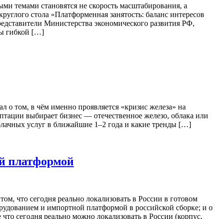
ыми темами становятся не скорость масштабирования, а
круглого стола «Платформенная занятость: баланс интересов
редставители Министерства экономического развития РФ,
ы гибкой […]
о том, в чём именно проявляется «кризис железа» на
птации выбирает бизнес — отечественное железо, облака или
блачных услуг в ближайшие 1–2 года и какие тренды […]
й платформой
, что сегодня реально локализовать в России в готовом
орудованием и импортной платформой в российской сборке; и о
 что сегодня реально можно локализовать в России (корпус,