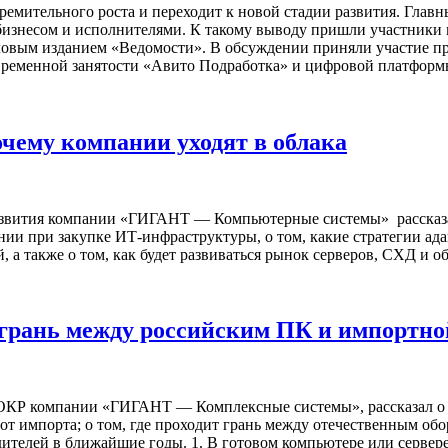
емительного роста и переходит к новой стадии развития. Главн
 бизнесом и исполнителями. К такому выводу пришли участники 
деловым изданием «Ведомости». В обсуждении приняли участие п
временной занятости «Авито Подработка» и цифровой платформ
ему компании уходят в облака
азвития компании «ГИГАНТ — Компьютерные системы» рассказал 
ии при закупке ИТ-инфраструктуры, о том, какие стратегии ада
 а также о том, как будет развиваться рынок серверов, СХД и о
грань между российским ПК и импортно
Р компании «ГИГАНТ — Комплексные системы», рассказал о том
 от импорта; о том, где проходит грань между отечественным об
дителей в ближайшие годы. 1. В готовом компьютере или сервере