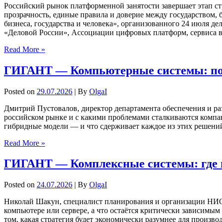
Российский рынок платформенной занятости завершает этап стр
прозрачность, единые правила и доверие между государством,
бизнеса, государства и человека», организованного 24 июля 
«Деловой России», Ассоциации цифровых платформ, сервиса 
Read More »
ГИГАНТ — Компьютерные системы: поч
Posted on
29.07.2026
| By
OlgaI
Дмитрий Пустовалов, директор департамента обеспечения и р
российском рынке и с какими проблемами сталкиваются компан
гибридные модели — и что сдерживает каждое из этих решений,
Read More »
ГИГАНТ — Комплексные системы: где 
Posted on
24.07.2026
| By
OlgaI
Николай Шакун, специалист планирования и организации НИОК
компьютере или сервере, а что остаётся критически зависимым
том, какая стратегия будет экономически разумнее для произво