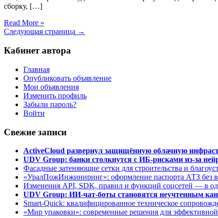
сборку, […]
Read More »
Следующая страница →
Кабинет автора
Главная
Опубликовать объявление
Мои объявления
Изменить профиль
Забыли пароль?
Войти
Свежие записи
ActiveCloud развернул защищённую облачную инфрастр
UDV Group: банки столкнутся с ИБ-рисками из-за нейр
Фасадные затеняющие сетки для строительства и благоус
«УралПожИнжиниринг»: оформление паспорта АТЗ без во
Изменения API, SDK, правил и функций соцсетей — в о
UDV Group: ИИ-чат-боты становятся неучтенным кан
Smart-Quick: квалифицированное техническое сопровожде
«Мир упаковки»: современные решения для эффективной