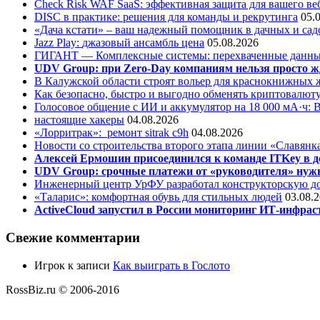
Check Risk WAF SaaS: эффективная защита для вашего ве
DISC в практике: решения для команды и рекрутинга
05.
«Дача кстати» – ваш надежный помощник в дачных и сад
Jazz Play:
джазовый ансамбль цена
05.08.2026
ГИГАНТ — Комплексные системы: перехваченные данны
UDV Group: при Zero-Day компаниям нельзя просто ж
В Калужской области строят вольер для краснокнижных
Как безопасно, быстро и выгодно обменять криптовалюту
Голосовое общение с ИИ и аккумулятор на 18 000 мА·ч: 
настоящие хакеры
04.08.2026
«Лорритрак»:
ремонт sitrak c9h
04.08.2026
Новости со строительства второго этапа линии «Славянк
Алексей Ермошин присоединился к команде ITKey в д
UDV Group: срочные платежи от «руководителя» нужн
Инженерный центр УрФУ разработал конструкторскую до
«Таларис»: комфортная обувь для стильных людей
03.08.
ActiveCloud запустил в России мониторинг ИТ-инфрас
Свежие комментарии
Игрок
к записи
Как выиграть в Гослото
RossBiz.ru © 2006-2016