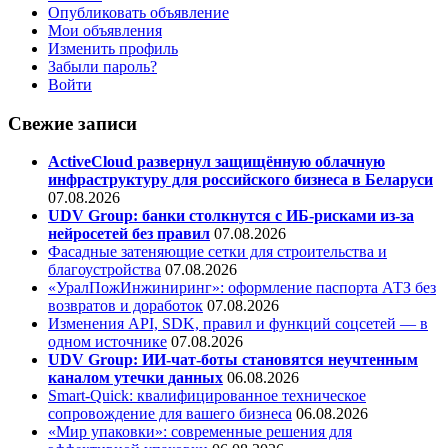
Опубликовать объявление
Мои объявления
Изменить профиль
Забыли пароль?
Войти
Свежие записи
ActiveCloud развернул защищённую облачную
инфраструктуру для российского бизнеса в Беларуси
07.08.2026
UDV Group: банки столкнутся с ИБ-рисками из-за
нейросетей без правил
07.08.2026
Фасадные затеняющие сетки для строительства и
благоустройства
07.08.2026
«УралПожИнжиниринг»: оформление паспорта АТЗ без
возвратов и доработок
07.08.2026
Изменения API, SDK, правил и функций соцсетей — в
одном источнике
07.08.2026
UDV Group: ИИ-чат-боты становятся неучтенным
каналом утечки данных
06.08.2026
Smart-Quick: квалифицированное техническое
сопровождение для вашего бизнеса
06.08.2026
«Мир упаковки»: современные решения для