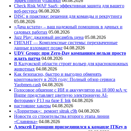
эффективной упаковки
06.08.2026
Check Risk WAF SaaS: эффективная защита для вашего
веб-ресурса
06.08.2026
DISC в практике: решения для команды и рекрутинга
05.08.2026
«Дача кстати» – ваш надежный помощник в дачных и
садовых работах
05.08.2026
Jazz Play:
джазовый ансамбль цена
05.08.2026
ГИГАНТ — Комплексные системы: перехваченные
данные взломают позже
04.08.2026
UDV Group: при Zero-Day компаниям нельзя просто
ждать патча
04.08.2026
В Калужской области строят вольер для краснокнижных
животных
04.08.2026
Как безопасно, быстро и выгодно обменять
криптовалюту в 2026 году: Полный обзор сервиса
Yaobmen.cash
04.08.2026
Голосовое общение с ИИ и аккумулятор на 18 000 мА·ч:
Bigme представляет цветную электронную AI-
фоторамку F13 на базе E Ink
04.08.2026
настоящие хакеры
04.08.2026
«Лорритрак»:
ремонт sitrak c9h
04.08.2026
Новости со строительства второго этапа линии
«Славянка»
04.08.2026
Алексей Ермошин присоединился к команде ITKey в