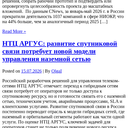
решения, собрать рабочий прототип и подтвердить или
опровергнуть целесообразность проекта до масштабных
вложений. По данным CNews, за январь-май 2026 г. в России
прекратили деятельность 1037 компаний в сфере НИОКР, что
на 44% больше, чем за аналогичный период 2025 […]
Read More »
НТЦ АРГУС: развитие спутниковой
связи потребует новой модели
управления наземной сетью
Posted on
15.07.2026
| By
OlgaI
Российский разработчик решений для управления телеком-
сетями НТЦ АРГУС отмечает: переход к гибридным сетям
связи потребует от операторов не только доступа к
спутниковому ресурсу, но и готовности связать его с наземной
сетью, техническим учетом, аварийными процессами, SLA и
клиентскими услугами. Развитие спутниковой связи в России
постепенно переводит отрасль к модели гибридных сетей, где
наземный и орбитальный сегменты работают как части одной
услуги. По оценке НТЦ АРГУС, ключевой задачей для
операторов станет не только подключение нового ресурса,