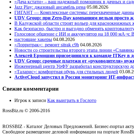
«Дача кстати» – ваш надежный помощник в дачных и сад
Jazz Play:
джазовый ансамбль цена
05.08.2026
ГИГАНТ — Комплексные системы: перехваченные данны
UDV Group: при Zero-Day компаниям нельзя просто ж
В Калужской области строят вольер для краснокнижных
Как безопасно, быстро и выгодно обменять криптовалюту
Голосовое общение с ИИ и аккумулятор на 18 000 мА·ч: 
настоящие хакеры
04.08.2026
«Лорритрак»:
ремонт sitrak c9h
04.08.2026
Новости со строительства второго этапа линии «Славянк
Алексей Ермошин присоединился к команде ITKey в д
UDV Group: срочные платежи от «руководителя» нужн
Инженерный центр УрФУ разработал конструкторскую до
«Таларис»: комфортная обувь для стильных людей
03.08.
ActiveCloud запустил в России мониторинг ИТ-инфрас
Свежие комментарии
Игрок
к записи
Как выиграть в Гослото
RossBiz.ru © 2006-2016
ROSSBIZ - Каталог Деловых Предложений. Бизнес-портал акт
Свободное размещение деловой информации на портале RossBiz