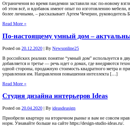
Ограничения во время пандемии заставили нас по-новому взгля
об этом всё, и вдобавок имеют опыт по изготовлению мебели, 
более личными, – рассказывает Артем Чечерин, руководитель 
Read More »
По-настоящему умный дом – актуальны
Posted on
20.12.2020
| By
Newsonline25
В российских реалиях понятие “умный дом” используется в дв
добавляется и третье — речь идет о домах, где внедряются т
одной стороны, продажную стоимость квадратного метра и прив
управления им. Направления повышения интеллекта […]
Read More »
Студия дизайна интерьеров Ideas
Posted on
20.04.2020
| By
ideasdeasign
Приобрели квартиру на вторичном рынке и вам не совсем нрав
норм. Узнавайте больше на сайте https://design-studio-ideas.ru/.