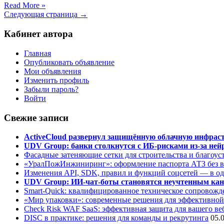
Read More »
Следующая страница →
Кабинет автора
Главная
Опубликовать объявление
Мои объявления
Изменить профиль
Забыли пароль?
Войти
Свежие записи
ActiveCloud развернул защищённую облачную инфрастр
UDV Group: банки столкнутся с ИБ-рисками из-за нейр
Фасадные затеняющие сетки для строительства и благоус
«УралПожИнжиниринг»: оформление паспорта АТЗ без во
Изменения API, SDK, правил и функций соцсетей — в о
UDV Group: ИИ-чат-боты становятся неучтенным кан
Smart-Quick: квалифицированное техническое сопровожде
«Мир упаковки»: современные решения для эффективной
Check Risk WAF SaaS: эффективная защита для вашего ве
DISC в практике: решения для команды и рекрутинга
05.