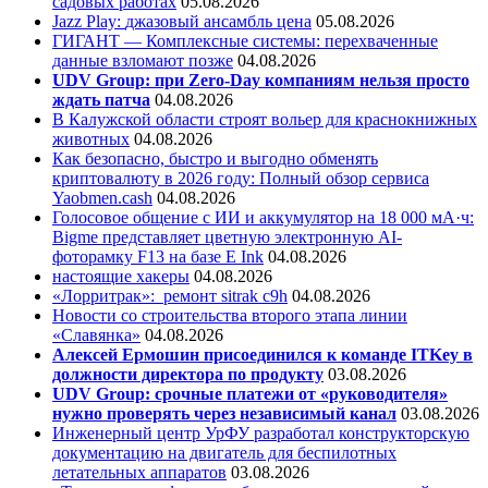
садовых работах
05.08.2026
Jazz Play:
джазовый ансамбль цена
05.08.2026
ГИГАНТ — Комплексные системы: перехваченные
данные взломают позже
04.08.2026
UDV Group: при Zero-Day компаниям нельзя просто
ждать патча
04.08.2026
В Калужской области строят вольер для краснокнижных
животных
04.08.2026
Как безопасно, быстро и выгодно обменять
криптовалюту в 2026 году: Полный обзор сервиса
Yaobmen.cash
04.08.2026
Голосовое общение с ИИ и аккумулятор на 18 000 мА·ч:
Bigme представляет цветную электронную AI-
фоторамку F13 на базе E Ink
04.08.2026
настоящие хакеры
04.08.2026
«Лорритрак»:
ремонт sitrak c9h
04.08.2026
Новости со строительства второго этапа линии
«Славянка»
04.08.2026
Алексей Ермошин присоединился к команде ITKey в
должности директора по продукту
03.08.2026
UDV Group: срочные платежи от «руководителя»
нужно проверять через независимый канал
03.08.2026
Инженерный центр УрФУ разработал конструкторскую
документацию на двигатель для беспилотных
летательных аппаратов
03.08.2026