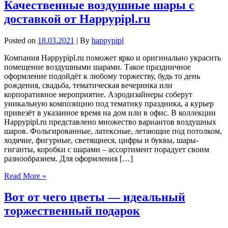
Качественные воздушные шары с
доставкой от Happypipl.ru
Posted on
18.03.2021
| By
happypipl
Компания Happypipl.ru поможет ярко и оригинально украсить
помещение воздушными шарами. Такое праздничное
оформление подойдёт к любому торжеству, будь то день
рождения, свадьба, тематическая вечеринка или
корпоративное мероприятие. Аэродизайнеры соберут
уникальную композицию под тематику праздника, а курьер
привезёт в указанное время на дом или в офис. В коллекции
Happypipl.ru представлено множество вариантов воздушных
шаров. Фольгированные, латексные, летающие под потолком,
ходячие, фигурные, светящиеся, цифры и буквы, шары-
гиганты, коробки с шарами – ассортимент порадует своим
разнообразием. Для оформления […]
Read More »
Вот от чего цветы — идеальный
торжественный подарок