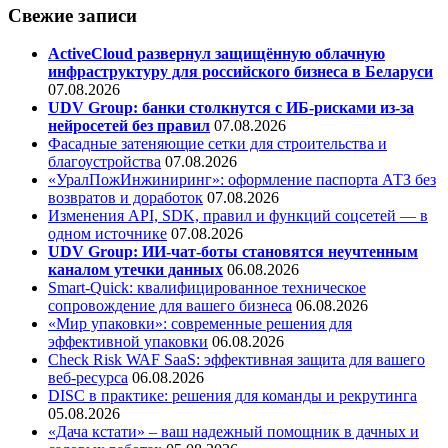
Свежие записи
ActiveCloud развернул защищённую облачную
инфраструктуру для российского бизнеса в Беларуси
07.08.2026
UDV Group: банки столкнутся с ИБ-рисками из-за
нейросетей без правил
07.08.2026
Фасадные затеняющие сетки для строительства и
благоустройства
07.08.2026
«УралПожИнжиниринг»: оформление паспорта АТЗ без
возвратов и доработок
07.08.2026
Изменения API, SDK, правил и функций соцсетей — в
одном источнике
07.08.2026
UDV Group: ИИ-чат-боты становятся неучтенным
каналом утечки данных
06.08.2026
Smart-Quick: квалифицированное техническое
сопровождение для вашего бизнеса
06.08.2026
«Мир упаковки»: современные решения для
эффективной упаковки
06.08.2026
Check Risk WAF SaaS: эффективная защита для вашего
веб-ресурса
06.08.2026
DISC в практике: решения для команды и рекрутинга
05.08.2026
«Дача кстати» – ваш надежный помощник в дачных и