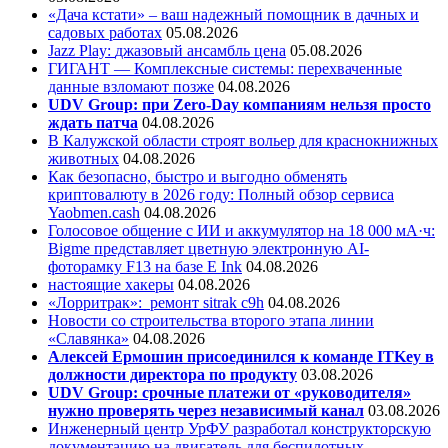
«Дача кстати» – ваш надежный помощник в дачных и
садовых работах
05.08.2026
Jazz Play:
джазовый ансамбль цена
05.08.2026
ГИГАНТ — Комплексные системы: перехваченные
данные взломают позже
04.08.2026
UDV Group: при Zero-Day компаниям нельзя просто
ждать патча
04.08.2026
В Калужской области строят вольер для краснокнижных
животных
04.08.2026
Как безопасно, быстро и выгодно обменять
криптовалюту в 2026 году: Полный обзор сервиса
Yaobmen.cash
04.08.2026
Голосовое общение с ИИ и аккумулятор на 18 000 мА·ч:
Bigme представляет цветную электронную AI-
фоторамку F13 на базе E Ink
04.08.2026
настоящие хакеры
04.08.2026
«Лорритрак»:
ремонт sitrak c9h
04.08.2026
Новости со строительства второго этапа линии
«Славянка»
04.08.2026
Алексей Ермошин присоединился к команде ITKey в
должности директора по продукту
03.08.2026
UDV Group: срочные платежи от «руководителя»
нужно проверять через независимый канал
03.08.2026
Инженерный центр УрФУ разработал конструкторскую
документацию на двигатель для беспилотных