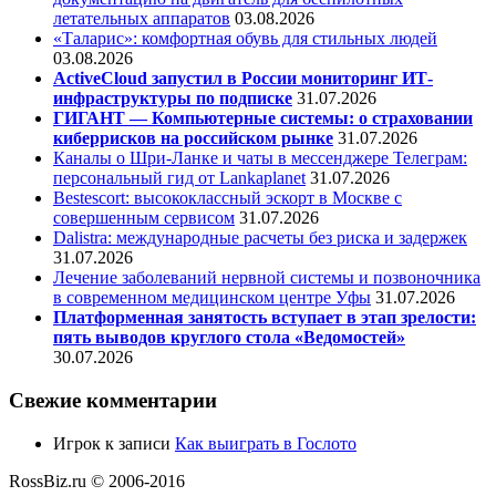
летательных аппаратов
03.08.2026
«Таларис»: комфортная обувь для стильных людей
03.08.2026
ActiveCloud запустил в России мониторинг ИТ-
инфраструктуры по подписке
31.07.2026
ГИГАНТ — Компьютерные системы: о страховании
киберрисков на российском рынке
31.07.2026
Каналы о Шри-Ланке и чаты в мессенджере Телеграм:
персональный гид от Lankaplanet
31.07.2026
Bestescort: высококлассный эскорт в Москве с
совершенным сервисом
31.07.2026
Dalistra: международные расчеты без риска и задержек
31.07.2026
Лечение заболеваний нервной системы и позвоночника
в современном медицинском центре Уфы
31.07.2026
Платформенная занятость вступает в этап зрелости:
пять выводов круглого стола «Ведомостей»
30.07.2026
Свежие комментарии
Игрок
к записи
Как выиграть в Гослото
RossBiz.ru © 2006-2016