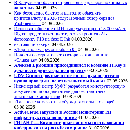
В Калужской области строят вольер для краснокнижных
животных
04.08.2026
Как безопасно, быстро и выгодно обменять
криптовалюту в 2026 году: Полный обзор сервиса
Yaobmen.cash
04.08.2026
Голосовое общение с ИИ и аккумулятор на 18 000 мА·ч:
Bigme представляет цветную электронную AI-
фоторамку F13 на базе E Ink
04.08.2026
настоящие хакеры
04.08.2026
«Лорритрак»:
ремонт sitrak c9h
04.08.2026
Новости со строительства второго этапа линии
«Славянка»
04.08.2026
Алексей Ермошин присоединился к команде ITKey в
должности директора по продукту
03.08.2026
UDV Group: срочные платежи от «руководителя»
нужно проверять через независимый канал
03.08.2026
Инженерный центр УрФУ разработал конструкторскую
документацию на двигатель для беспилотных
летательных аппаратов
03.08.2026
«Таларис»: комфортная обувь для стильных людей
03.08.2026
ActiveCloud запустил в России мониторинг ИТ-
инфраструктуры по подписке
31.07.2026
ГИГАНТ — Компьютерные системы: о страховании
киберрисков на российском рынке
31.07.2026