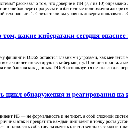
ы” рассказал о том, что доверие к ИИ (7,7 из 10) оправдано л
вание ошибок через процессы и избыточные полномочия алгоритмо
мой технологии. 1. Считаете ли вы уровень доверия пользовател
м, какие кибератаки сегодня опаснее вс
у фишинг и DDoS остаются главными угрозами, как меняется м
все активнее инвестируют в киберзащиту. Причина проста: атак
я или банковских данных. DDoS используется не только для пер
ть цикл обнаружения и реагирования на
дент ИБ — не формальность и не тикет, а сбой сложной систе
 причины атак и превратить каждый инцидент в точку роста ус
гистрировать событие, назначить ответственного, закрыть тикет