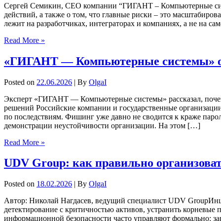
Сергей Семикин, СЕО компании “ГИГАНТ – Компьютерные систем
действий, а также о том, что главные риски – это масштабиро
лежит на разработчиках, интеграторах и компаниях, а не на са
Read More »
«ГИГАНТ — Компьютерные системы» о то
Posted on
22.06.2026
| By
OlgaI
Эксперт «ГИГАНТ — Компьютерные системы» рассказал, почем
решений Российские компании и государственные организации 
по последствиям. Фишинг уже давно не сводится к краже парол
демонстрации неустойчивости организации. На этом […]
Read More »
UDV Group: как правильно организова
Posted on
18.02.2026
| By
OlgaI
Автор: Николай Нагдасев, ведущий специалист UDV GroupИнци
детектирование с критичностью активов, устранить корневые
информационной безопасности часто управляют формально: заре