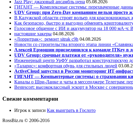
Jazz Play:
джазовый ансамбль цена
05.08.2026
ГИГАНТ — Комплексные системы: перехваченные данны
UDV Group: при Zero-Day компаниям нельзя просто ж
В Калужской области строят вольер для краснокнижных
Как безопасно, быстро и выгодно обменять криптовалюту
Голосовое общение с ИИ и аккумулятор на 18 000 мА·ч: 
настоящие хакеры
04.08.2026
«Лорритрак»:
ремонт sitrak c9h
04.08.2026
Новости со строительства второго этапа линии «Славянк
Алексей Ермошин присоединился к команде ITKey в д
UDV Group: срочные платежи от «руководителя» нужн
Инженерный центр УрФУ разработал конструкторскую до
«Таларис»: комфортная обувь для стильных людей
03.08.
ActiveCloud запустил в России мониторинг ИТ-инфрас
ГИГАНТ — Компьютерные системы: о страховании ки
Каналы о Шри-Ланке и чаты в мессенджере Телеграм: пер
Bestescort: высококлассный эскорт в Москве с совершен
Свежие комментарии
Игрок
к записи
Как выиграть в Гослото
RossBiz.ru © 2006-2016