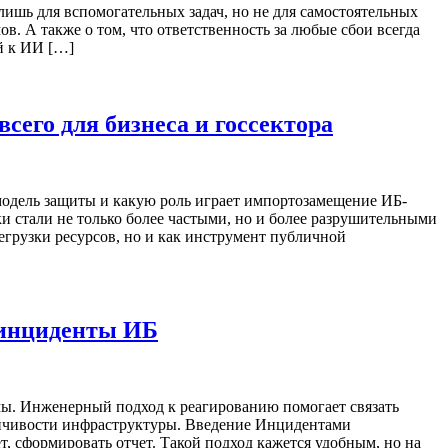
ишь для вспомогательных задач, но не для самостоятельных
в. А также о том, что ответственность за любые сбои всегда
ей к ИИ […]
его для бизнеса и госсектора
одель защиты и какую роль играет импортозамещение ИБ-
и стали не только более частыми, но и более разрушительными
егрузки ресурсов, но и как инструмент публичной
 инциденты ИБ
мы. Инженерный подход к реагированию помогает связать
тойчивости инфраструктуры. Введение Инцидентами
, сформировать отчет. Такой подход кажется удобным, но на