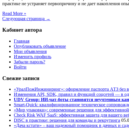
практике не устраняет первопричину и не дает накопления опы
Read More »
Следующая страница →
Кабинет автора
Главная
Опубликовать объявление
Мои объявления
Изменить профиль
Забыли пароль?
Войти
Свежие записи
«УралПожИнжиниринг»: оформление паспорта АТЗ без во
Изменения API, SDK, правил и функций соцсетей — в о
UDV Group: ИИ-чат-боты становятся неучтенным кан
Smart-Quick: квалифицированное техническое сопровожде
«Мир упаковки»: современные решения для эффективной
Check Risk WAF SaaS: эффективная защита для вашего ве
DISC в практике: решения для команды и рекрутинга
05.
«Дача кстати» – ваш надежный помощник в дачных и сад