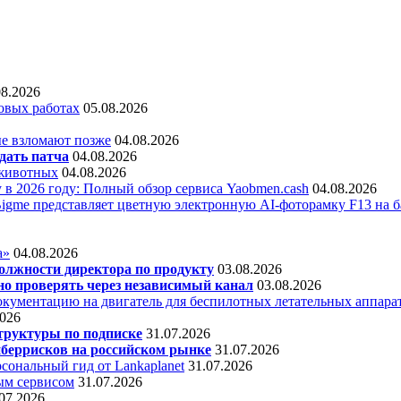
08.2026
овых работах
05.08.2026
е взломают позже
04.08.2026
дать патча
04.08.2026
 животных
04.08.2026
 в 2026 году: Полный обзор сервиса Yaobmen.cash
04.08.2026
Bigme представляет цветную электронную AI-фоторамку F13 на ба
а»
04.08.2026
олжности директора по продукту
03.08.2026
о проверять через независимый канал
03.08.2026
кументацию на двигатель для беспилотных летательных аппара
2026
труктуры по подписке
31.07.2026
беррисков на российском рынке
31.07.2026
сональный гид от Lankaplanet
31.07.2026
ным сервисом
31.07.2026
07.2026