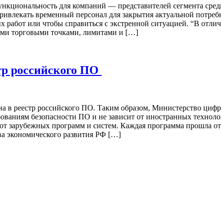
ункциональность для компаний — представителей сегмента сред
ивлекать временный персонал для закрытия актуальной потребн
х работ или чтобы справиться с экстренной ситуацией. “В отли
ыми торговыми точками, лимитами и […]
тр российского ПО
на в реестр российского ПО. Таким образом, Министерство циф
ебованиям безопасности ПО и не зависит от иностранных технол
от зарубежных программ и систем. Каждая программа прошла отб
а экономического развития РФ […]