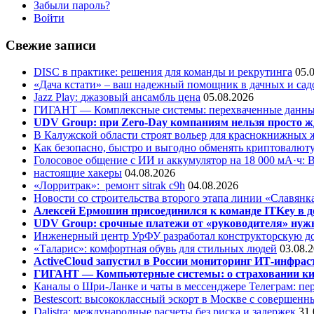
Забыли пароль?
Войти
Свежие записи
DISC в практике: решения для команды и рекрутинга
05.
«Дача кстати» – ваш надежный помощник в дачных и сад
Jazz Play:
джазовый ансамбль цена
05.08.2026
ГИГАНТ — Комплексные системы: перехваченные данны
UDV Group: при Zero-Day компаниям нельзя просто ж
В Калужской области строят вольер для краснокнижных
Как безопасно, быстро и выгодно обменять криптовалюту
Голосовое общение с ИИ и аккумулятор на 18 000 мА·ч: 
настоящие хакеры
04.08.2026
«Лорритрак»:
ремонт sitrak c9h
04.08.2026
Новости со строительства второго этапа линии «Славянк
Алексей Ермошин присоединился к команде ITKey в д
UDV Group: срочные платежи от «руководителя» нужн
Инженерный центр УрФУ разработал конструкторскую до
«Таларис»: комфортная обувь для стильных людей
03.08.
ActiveCloud запустил в России мониторинг ИТ-инфрас
ГИГАНТ — Компьютерные системы: о страховании ки
Каналы о Шри-Ланке и чаты в мессенджере Телеграм: пер
Bestescort: высококлассный эскорт в Москве с совершен
Dalistra: международные расчеты без риска и задержек
31.