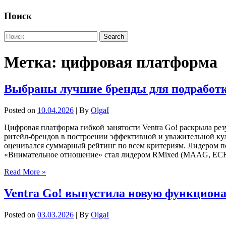
Поиск
Метка:
цифровая платформа
Выбраны лучшие бренды для подработк
Posted on
10.04.2026
| By
OlgaI
Цифровая платформа гибкой занятости Ventra Go! раскрыла резу
ритейл-брендов в построении эффективной и уважительной ку
оценивался суммарный рейтинг по всем критериям. Лидером п
«Внимательное отношение» стал лидером RMixed (MAAG, EC
Read More »
Ventra Go! выпустила новую функционал
Posted on
03.03.2026
| By
OlgaI