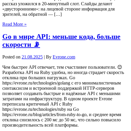
рассказ уложился в 20-минутный слот. Слайды делают
«двусторонними»: на лицевой стороне информация для
зрителей, на обратной — […]
Read More »
Go в мире API: меньше кода, больше
скорости 📡
Posted on
21.08.2025
| By
Evrone.com
Чем быстрее API отвечает, тем счастливее пользователи. 😊
Разработка API на Ruby удобна, но иногда страдает скорость
отклика при больших нагрузках. Go
https://evrone.ru/technologies/golang с его минималистичным
синтаксисом и встроенной поддержкой HTTP-серверов
позволяет создавать быстрые и надёжные API с меньшими
затратами на инфраструктуру. В одном проекте Evrone
переписала критичный API с Ruby
https://evrone.ru/technologies/ruby на Go
https://evrone.ru/blog/articles/from-ruby-to-go, и среднее время
отклика снизилось с 200 мс до 50 мс, что сильно повысило
производительность всей платформы.