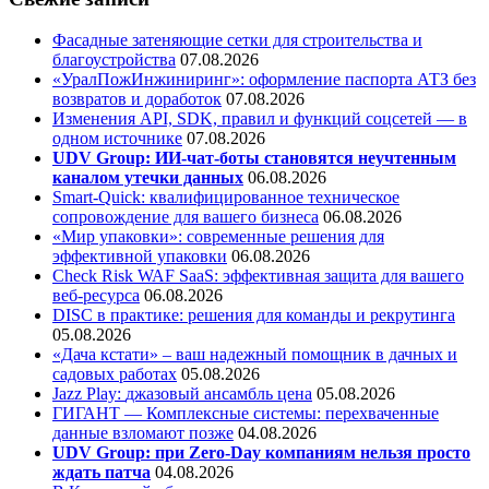
Фасадные затеняющие сетки для строительства и
благоустройства
07.08.2026
«УралПожИнжиниринг»: оформление паспорта АТЗ без
возвратов и доработок
07.08.2026
Изменения API, SDK, правил и функций соцсетей — в
одном источнике
07.08.2026
UDV Group: ИИ-чат-боты становятся неучтенным
каналом утечки данных
06.08.2026
Smart-Quick: квалифицированное техническое
сопровождение для вашего бизнеса
06.08.2026
«Мир упаковки»: современные решения для
эффективной упаковки
06.08.2026
Check Risk WAF SaaS: эффективная защита для вашего
веб-ресурса
06.08.2026
DISC в практике: решения для команды и рекрутинга
05.08.2026
«Дача кстати» – ваш надежный помощник в дачных и
садовых работах
05.08.2026
Jazz Play:
джазовый ансамбль цена
05.08.2026
ГИГАНТ — Комплексные системы: перехваченные
данные взломают позже
04.08.2026
UDV Group: при Zero-Day компаниям нельзя просто
ждать патча
04.08.2026