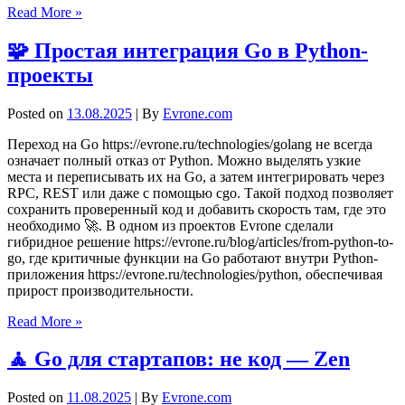
Read More »
🧩 Простая интеграция Go в Python-
проекты
Posted on
13.08.2025
| By
Evrone.com
Переход на Go https://evrone.ru/technologies/golang не всегда
означает полный отказ от Python. Можно выделять узкие
места и переписывать их на Go, а затем интегрировать через
RPC, REST или даже с помощью cgo. Такой подход позволяет
сохранить проверенный код и добавить скорость там, где это
необходимо 🚀. В одном из проектов Evrone сделали
гибридное решение https://evrone.ru/blog/articles/from-python-to-
go, где критичные функции на Go работают внутри Python-
приложения https://evrone.ru/technologies/python, обеспечивая
прирост производительности.
Read More »
🧘 Go для стартапов: не код — Zen
Posted on
11.08.2025
| By
Evrone.com