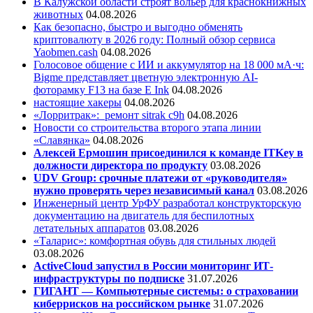
В Калужской области строят вольер для краснокнижных
животных
04.08.2026
Как безопасно, быстро и выгодно обменять
криптовалюту в 2026 году: Полный обзор сервиса
Yaobmen.cash
04.08.2026
Голосовое общение с ИИ и аккумулятор на 18 000 мА·ч:
Bigme представляет цветную электронную AI-
фоторамку F13 на базе E Ink
04.08.2026
настоящие хакеры
04.08.2026
«Лорритрак»:
ремонт sitrak c9h
04.08.2026
Новости со строительства второго этапа линии
«Славянка»
04.08.2026
Алексей Ермошин присоединился к команде ITKey в
должности директора по продукту
03.08.2026
UDV Group: срочные платежи от «руководителя»
нужно проверять через независимый канал
03.08.2026
Инженерный центр УрФУ разработал конструкторскую
документацию на двигатель для беспилотных
летательных аппаратов
03.08.2026
«Таларис»: комфортная обувь для стильных людей
03.08.2026
ActiveCloud запустил в России мониторинг ИТ-
инфраструктуры по подписке
31.07.2026
ГИГАНТ — Компьютерные системы: о страховании
киберрисков на российском рынке
31.07.2026