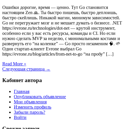
Ошибки дорогие, время — ценно. Тут Go становится
настоящим Zen 🙏. Ты быстро пишешь, быстро деплоишь,
быстро скейлишь. Никакой магии, минимум зависимостей.
Go не перегружает мозг и не мешает думать о бизнесе. .NET
https://evrone.ru/technologies/dot-net — крутой инструмент,
особенно если у вас есть ресурсы, команды и CI. Но если
нужно сделать MVP за неделю, с минимальными костами и
развернуть его “на коленке” — Go просто незаменим 🧠. 🌱
Один стартап-клиент Evrone выбрал Go
https://evrone.ru/blog/articles/from-net-to-go “на пробу” […]
Read More »
Следующая страница →
Кабинет автора
Главная
Опубликовать объявление
Мои объявления
Изменить профиль
Забыли пароль?
Войти
Свежие записи