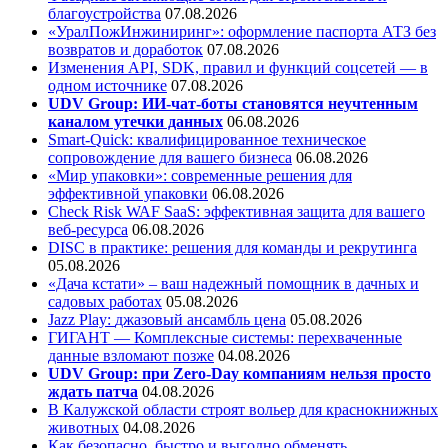
благоустройства
07.08.2026
«УралПожИнжиниринг»: оформление паспорта АТЗ без
возвратов и доработок
07.08.2026
Изменения API, SDK, правил и функций соцсетей — в
одном источнике
07.08.2026
UDV Group: ИИ-чат-боты становятся неучтенным
каналом утечки данных
06.08.2026
Smart-Quick: квалифицированное техническое
сопровождение для вашего бизнеса
06.08.2026
«Мир упаковки»: современные решения для
эффективной упаковки
06.08.2026
Check Risk WAF SaaS: эффективная защита для вашего
веб-ресурса
06.08.2026
DISC в практике: решения для команды и рекрутинга
05.08.2026
«Дача кстати» – ваш надежный помощник в дачных и
садовых работах
05.08.2026
Jazz Play:
джазовый ансамбль цена
05.08.2026
ГИГАНТ — Комплексные системы: перехваченные
данные взломают позже
04.08.2026
UDV Group: при Zero-Day компаниям нельзя просто
ждать патча
04.08.2026
В Калужской области строят вольер для краснокнижных
животных
04.08.2026
Как безопасно, быстро и выгодно обменять