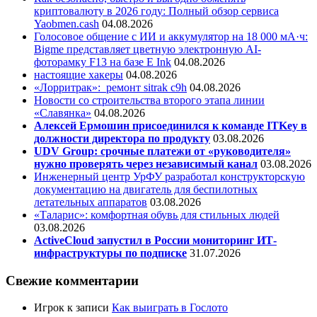
криптовалюту в 2026 году: Полный обзор сервиса
Yaobmen.cash
04.08.2026
Голосовое общение с ИИ и аккумулятор на 18 000 мА·ч:
Bigme представляет цветную электронную AI-
фоторамку F13 на базе E Ink
04.08.2026
настоящие хакеры
04.08.2026
«Лорритрак»:
ремонт sitrak c9h
04.08.2026
Новости со строительства второго этапа линии
«Славянка»
04.08.2026
Алексей Ермошин присоединился к команде ITKey в
должности директора по продукту
03.08.2026
UDV Group: срочные платежи от «руководителя»
нужно проверять через независимый канал
03.08.2026
Инженерный центр УрФУ разработал конструкторскую
документацию на двигатель для беспилотных
летательных аппаратов
03.08.2026
«Таларис»: комфортная обувь для стильных людей
03.08.2026
ActiveCloud запустил в России мониторинг ИТ-
инфраструктуры по подписке
31.07.2026
Свежие комментарии
Игрок
к записи
Как выиграть в Гослото