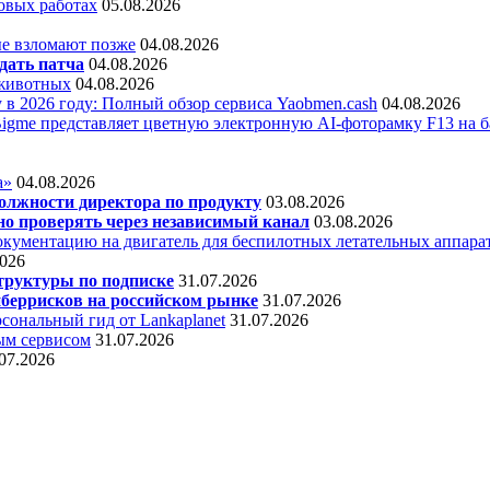
овых работах
05.08.2026
е взломают позже
04.08.2026
дать патча
04.08.2026
 животных
04.08.2026
 в 2026 году: Полный обзор сервиса Yaobmen.cash
04.08.2026
Bigme представляет цветную электронную AI-фоторамку F13 на ба
а»
04.08.2026
олжности директора по продукту
03.08.2026
о проверять через независимый канал
03.08.2026
кументацию на двигатель для беспилотных летательных аппара
2026
труктуры по подписке
31.07.2026
беррисков на российском рынке
31.07.2026
сональный гид от Lankaplanet
31.07.2026
ным сервисом
31.07.2026
07.2026