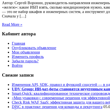
Автор: Сергей Воронин, руководитель направления инженерн
«железо»: какие ИБП взять, сколько кондиционеров нужно, како
— это не набор шкафов и инженерных систем, а инструмент для
Сначала у […]
Read More »
Кабинет автора
Главная
Опубликовать объявление
Мои объявления
Изменить профиль
Забыли пароль?
Войти
Свежие записи
Изменения API, SDK, правил и функций соцсетей — в о
UDV Group: ИИ-чат-боты становятся неучтенным кан
Smart-Quick: квалифицированное техническое сопровожде
«Мир упаковки»: современные решения для эффективной
Check Risk WAF SaaS: эффективная защита для вашего ве
DISC в практике: решения для команды и рекрутинга
05.