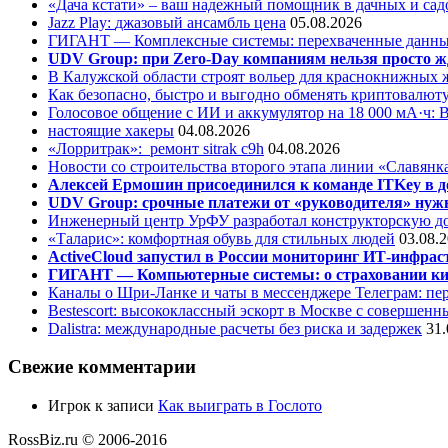
«Дача кстати» – ваш надежный помощник в дачных и сад
Jazz Play:
джазовый ансамбль цена
05.08.2026
ГИГАНТ — Комплексные системы: перехваченные данны
UDV Group: при Zero-Day компаниям нельзя просто ж
В Калужской области строят вольер для краснокнижных
Как безопасно, быстро и выгодно обменять криптовалюту
Голосовое общение с ИИ и аккумулятор на 18 000 мА·ч: 
настоящие хакеры
04.08.2026
«Лорритрак»:
ремонт sitrak c9h
04.08.2026
Новости со строительства второго этапа линии «Славянк
Алексей Ермошин присоединился к команде ITKey в д
UDV Group: срочные платежи от «руководителя» нужн
Инженерный центр УрФУ разработал конструкторскую до
«Таларис»: комфортная обувь для стильных людей
03.08.
ActiveCloud запустил в России мониторинг ИТ-инфрас
ГИГАНТ — Компьютерные системы: о страховании ки
Каналы о Шри-Ланке и чаты в мессенджере Телеграм: пер
Bestescort: высококлассный эскорт в Москве с совершен
Dalistra: международные расчеты без риска и задержек
31.
Свежие комментарии
Игрок
к записи
Как выиграть в Гослото
RossBiz.ru © 2006-2016