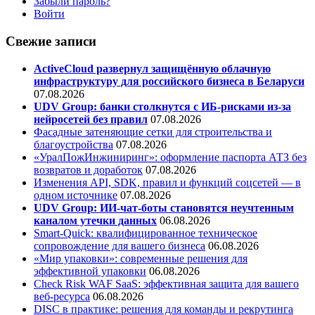
Забыли пароль?
Войти
Свежие записи
ActiveCloud развернул защищённую облачную
инфраструктуру для российского бизнеса в Беларуси
07.08.2026
UDV Group: банки столкнутся с ИБ-рисками из-за
нейросетей без правил
07.08.2026
Фасадные затеняющие сетки для строительства и
благоустройства
07.08.2026
«УралПожИнжиниринг»: оформление паспорта АТЗ без
возвратов и доработок
07.08.2026
Изменения API, SDK, правил и функций соцсетей — в
одном источнике
07.08.2026
UDV Group: ИИ-чат-боты становятся неучтенным
каналом утечки данных
06.08.2026
Smart-Quick: квалифицированное техническое
сопровождение для вашего бизнеса
06.08.2026
«Мир упаковки»: современные решения для
эффективной упаковки
06.08.2026
Check Risk WAF SaaS: эффективная защита для вашего
веб-ресурса
06.08.2026
DISC в практике: решения для команды и рекрутинга