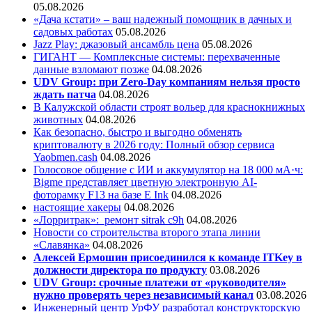
05.08.2026
«Дача кстати» – ваш надежный помощник в дачных и
садовых работах
05.08.2026
Jazz Play:
джазовый ансамбль цена
05.08.2026
ГИГАНТ — Комплексные системы: перехваченные
данные взломают позже
04.08.2026
UDV Group: при Zero-Day компаниям нельзя просто
ждать патча
04.08.2026
В Калужской области строят вольер для краснокнижных
животных
04.08.2026
Как безопасно, быстро и выгодно обменять
криптовалюту в 2026 году: Полный обзор сервиса
Yaobmen.cash
04.08.2026
Голосовое общение с ИИ и аккумулятор на 18 000 мА·ч:
Bigme представляет цветную электронную AI-
фоторамку F13 на базе E Ink
04.08.2026
настоящие хакеры
04.08.2026
«Лорритрак»:
ремонт sitrak c9h
04.08.2026
Новости со строительства второго этапа линии
«Славянка»
04.08.2026
Алексей Ермошин присоединился к команде ITKey в
должности директора по продукту
03.08.2026
UDV Group: срочные платежи от «руководителя»
нужно проверять через независимый канал
03.08.2026
Инженерный центр УрФУ разработал конструкторскую