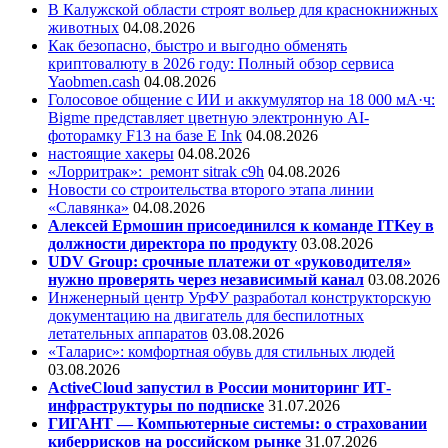
В Калужской области строят вольер для краснокнижных
животных
04.08.2026
Как безопасно, быстро и выгодно обменять
криптовалюту в 2026 году: Полный обзор сервиса
Yaobmen.cash
04.08.2026
Голосовое общение с ИИ и аккумулятор на 18 000 мА·ч:
Bigme представляет цветную электронную AI-
фоторамку F13 на базе E Ink
04.08.2026
настоящие хакеры
04.08.2026
«Лорритрак»:
ремонт sitrak c9h
04.08.2026
Новости со строительства второго этапа линии
«Славянка»
04.08.2026
Алексей Ермошин присоединился к команде ITKey в
должности директора по продукту
03.08.2026
UDV Group: срочные платежи от «руководителя»
нужно проверять через независимый канал
03.08.2026
Инженерный центр УрФУ разработал конструкторскую
документацию на двигатель для беспилотных
летательных аппаратов
03.08.2026
«Таларис»: комфортная обувь для стильных людей
03.08.2026
ActiveCloud запустил в России мониторинг ИТ-
инфраструктуры по подписке
31.07.2026
ГИГАНТ — Компьютерные системы: о страховании
киберрисков на российском рынке
31.07.2026