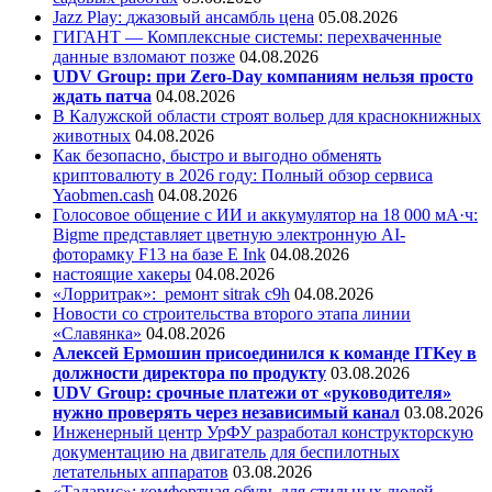
Jazz Play:
джазовый ансамбль цена
05.08.2026
ГИГАНТ — Комплексные системы: перехваченные
данные взломают позже
04.08.2026
UDV Group: при Zero-Day компаниям нельзя просто
ждать патча
04.08.2026
В Калужской области строят вольер для краснокнижных
животных
04.08.2026
Как безопасно, быстро и выгодно обменять
криптовалюту в 2026 году: Полный обзор сервиса
Yaobmen.cash
04.08.2026
Голосовое общение с ИИ и аккумулятор на 18 000 мА·ч:
Bigme представляет цветную электронную AI-
фоторамку F13 на базе E Ink
04.08.2026
настоящие хакеры
04.08.2026
«Лорритрак»:
ремонт sitrak c9h
04.08.2026
Новости со строительства второго этапа линии
«Славянка»
04.08.2026
Алексей Ермошин присоединился к команде ITKey в
должности директора по продукту
03.08.2026
UDV Group: срочные платежи от «руководителя»
нужно проверять через независимый канал
03.08.2026
Инженерный центр УрФУ разработал конструкторскую
документацию на двигатель для беспилотных
летательных аппаратов
03.08.2026
«Таларис»: комфортная обувь для стильных людей