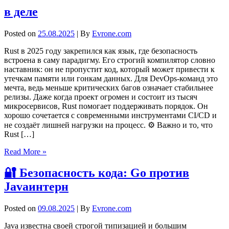
в деле
Posted on
25.08.2025
| By
Evrone.com
Rust в 2025 году закрепился как язык, где безопасность
встроена в саму парадигму. Его строгий компилятор словно
наставник: он не пропустит код, который может привести к
утечкам памяти или гонкам данных. Для DevOps-команд это
мечта, ведь меньше критических багов означает стабильнее
релизы. Даже когда проект огромен и состоит из тысяч
микросервисов, Rust помогает поддерживать порядок. Он
хорошо сочетается с современными инструментами CI/CD и
не создаёт лишней нагрузки на процесс. ⚙️ Важно и то, что
Rust […]
Read More »
🔐 Безопасность кода: Go против
Javaинтерн
Posted on
09.08.2025
| By
Evrone.com
Java известна своей строгой типизацией и большим