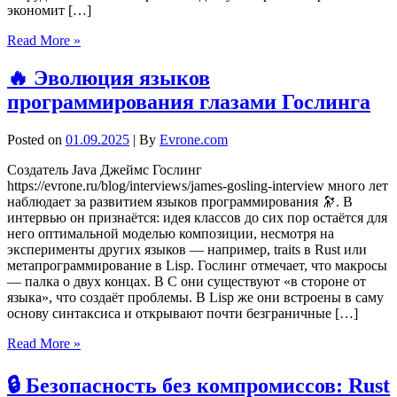
экономит […]
Read More »
🔥 Эволюция языков
программирования глазами Гослинга
Posted on
01.09.2025
| By
Evrone.com
Создатель Java Джеймс Гослинг
https://evrone.ru/blog/interviews/james-gosling-interview много лет
наблюдает за развитием языков программирования 🔭. В
интервью он признаётся: идея классов до сих пор остаётся для
него оптимальной моделью композиции, несмотря на
эксперименты других языков — например, traits в Rust или
метапрограммирование в Lisp. Гослинг отмечает, что макросы
— палка о двух концах. В C они существуют «в стороне от
языка», что создаёт проблемы. В Lisp же они встроены в саму
основу синтаксиса и открывают почти безграничные […]
Read More »
🔒 Безопасность без компромиссов: Rust