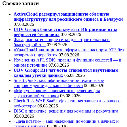
Свежие записи
ActiveCloud развернул защищённую облачную
инфраструктуру для российского бизнеса в Беларуси
07.08.2026
UDV Group: банки столкнутся с ИБ-рисками из-за
нейросетей без правил
07.08.2026
Фасадные затеняющие сетки для строительства и
благоустройства
07.08.2026
«УралПожИнжиниринг»: оформление паспорта АТЗ без
возвратов и доработок
07.08.2026
Изменения API, SDK, правил и функций соцсетей — в
одном источнике
07.08.2026
UDV Group: ИИ-чат-боты становятся неучтенным
каналом утечки данных
06.08.2026
Smart-Quick: квалифицированное техническое
сопровождение для вашего бизнеса
06.08.2026
«Мир упаковки»: современные решения для
эффективной упаковки
06.08.2026
Check Risk WAF SaaS: эффективная защита для вашего
веб-ресурса
06.08.2026
DISC в практике: решения для команды и рекрутинга
05.08.2026
«Дача кстати» – ваш надежный помощник в дачных и
садовых работах
05.08.2026