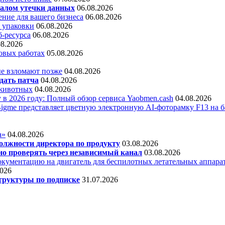
алом утечки данных
06.08.2026
ние для вашего бизнеса
06.08.2026
 упаковки
06.08.2026
б-ресурса
06.08.2026
08.2026
овых работах
05.08.2026
е взломают позже
04.08.2026
дать патча
04.08.2026
 животных
04.08.2026
 в 2026 году: Полный обзор сервиса Yaobmen.cash
04.08.2026
Bigme представляет цветную электронную AI-фоторамку F13 на ба
а»
04.08.2026
олжности директора по продукту
03.08.2026
о проверять через независимый канал
03.08.2026
кументацию на двигатель для беспилотных летательных аппара
2026
труктуры по подписке
31.07.2026