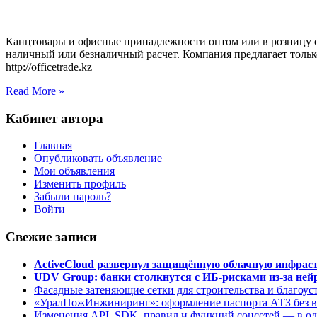
Канцтовары и офисные принадлежности оптом или в розницу от
наличный или безналичный расчет. Компания предлагает тольк
http://officetrade.kz
Read More »
Кабинет автора
Главная
Опубликовать объявление
Мои объявления
Изменить профиль
Забыли пароль?
Войти
Свежие записи
ActiveCloud развернул защищённую облачную инфрастр
UDV Group: банки столкнутся с ИБ-рисками из-за нейр
Фасадные затеняющие сетки для строительства и благоус
«УралПожИнжиниринг»: оформление паспорта АТЗ без во
Изменения API, SDK, правил и функций соцсетей — в о