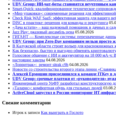
UDV Group: ИИ-чат-боты становятся неучтенным кан
Smart-Quick: квалифицированное техническое сопровожде
«Мир упаковки»: современные решения для эффективной
Check Risk WAF SaaS: эффективная защита для вашего ве
DISC в практике: решения для команды и рекрутинга
05.
«Дача кстати» – ваш надежный помощник в дачных и сад
Jazz Play:
джазовый ансамбль цена
05.08.2026
ГИГАНТ — Комплексные системы: перехваченные данны
UDV Group: при Zero-Day компаниям нельзя просто ж
В Калужской области строят вольер для краснокнижных
Как безопасно, быстро и выгодно обменять криптовалюту
Голосовое общение с ИИ и аккумулятор на 18 000 мА·ч: 
настоящие хакеры
04.08.2026
«Лорритрак»:
ремонт sitrak c9h
04.08.2026
Новости со строительства второго этапа линии «Славянк
Алексей Ермошин присоединился к команде ITKey в д
UDV Group: срочные платежи от «руководителя» нужн
Инженерный центр УрФУ разработал конструкторскую до
«Таларис»: комфортная обувь для стильных людей
03.08.
ActiveCloud запустил в России мониторинг ИТ-инфрас
Свежие комментарии
Игрок
к записи
Как выиграть в Гослото