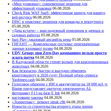
«Мир упаковки»: современные решения для
эффективной упаковки
06.08.2026
Check Risk WAF SaaS: эффективная защита для вашего
веб-ресурса
06.08.2026
DISC в практике: решения для команды и рекрутинга
05.08.2026
«Дача кстати» – ваш надежный помощник в дачных и
садовых работах
05.08.2026
Jazz Play:
джазовый ансамбль цена
05.08.2026
ГИГАНТ — Комплексные системы: перехваченные
данные взломают позже
04.08.2026
UDV Group: при Zero-Day компаниям нельзя просто
ждать патча
04.08.2026
В Калужской области строят вольер для краснокнижных
животных
04.08.2026
Как безопасно, быстро и выгодно обменять
криптовалюту в 2026 году: Полный обзор сервиса
Yaobmen.cash
04.08.2026
Голосовое общение с ИИ и аккумулятор на 18 000 мА·ч:
Bigme представляет цветную электронную AI-
фоторамку F13 на базе E Ink
04.08.2026
настоящие хакеры
04.08.2026
«Лорритрак»:
ремонт sitrak c9h
04.08.2026
Новости со строительства второго этапа линии
«Славянка»
04.08.2026