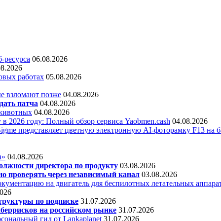
б-ресурса
06.08.2026
08.2026
овых работах
05.08.2026
е взломают позже
04.08.2026
дать патча
04.08.2026
 животных
04.08.2026
 в 2026 году: Полный обзор сервиса Yaobmen.cash
04.08.2026
Bigme представляет цветную электронную AI-фоторамку F13 на ба
а»
04.08.2026
олжности директора по продукту
03.08.2026
о проверять через независимый канал
03.08.2026
кументацию на двигатель для беспилотных летательных аппара
2026
труктуры по подписке
31.07.2026
беррисков на российском рынке
31.07.2026
сональный гид от Lankaplanet
31.07.2026