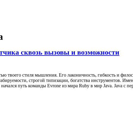
а
ботчика сквозь вызовы и возможности
астью твоего стиля мышления. Его лаконичность, гибкость и фил
абируемости, строгой типизации, богатства инструментов. Имен
 начался путь команды Evrone из мира Ruby в мир Java. Java с п