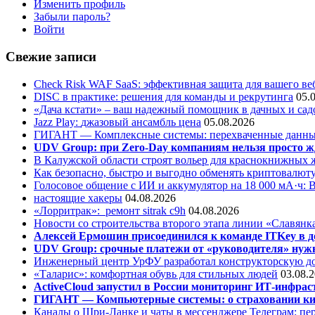
Изменить профиль
Забыли пароль?
Войти
Свежие записи
Check Risk WAF SaaS: эффективная защита для вашего ве
DISC в практике: решения для команды и рекрутинга
05.
«Дача кстати» – ваш надежный помощник в дачных и сад
Jazz Play:
джазовый ансамбль цена
05.08.2026
ГИГАНТ — Комплексные системы: перехваченные данны
UDV Group: при Zero-Day компаниям нельзя просто ж
В Калужской области строят вольер для краснокнижных
Как безопасно, быстро и выгодно обменять криптовалюту
Голосовое общение с ИИ и аккумулятор на 18 000 мА·ч: 
настоящие хакеры
04.08.2026
«Лорритрак»:
ремонт sitrak c9h
04.08.2026
Новости со строительства второго этапа линии «Славянк
Алексей Ермошин присоединился к команде ITKey в д
UDV Group: срочные платежи от «руководителя» нужн
Инженерный центр УрФУ разработал конструкторскую до
«Таларис»: комфортная обувь для стильных людей
03.08.
ActiveCloud запустил в России мониторинг ИТ-инфрас
ГИГАНТ — Компьютерные системы: о страховании ки
Каналы о Шри-Ланке и чаты в мессенджере Телеграм: пер