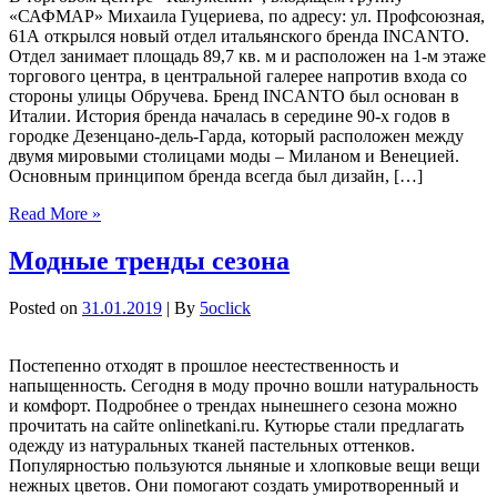
«САФМАР» Михаила Гуцериева, по адресу: ул. Профсоюзная,
61А открылся новый отдел итальянского бренда INCANTO.
Отдел занимает площадь 89,7 кв. м и расположен на 1-м этаже
торгового центра, в центральной галерее напротив входа со
стороны улицы Обручева. Бренд INCANTO был основан в
Италии. История бренда началась в середине 90-х годов в
городке Дезенцано-дель-Гарда, который расположен между
двумя мировыми столицами моды – Миланом и Венецией.
Основным принципом бренда всегда был дизайн, […]
Read More »
Модные тренды сезона
Posted on
31.01.2019
| By
5oclick
Постепенно отходят в прошлое неестественность и
напыщенность. Сегодня в моду прочно вошли натуральность
и комфорт. Подробнее о трендах нынешнего сезона можно
прочитать на сайте onlinetkani.ru. Кутюрье стали предлагать
одежду из натуральных тканей пастельных оттенков.
Популярностью пользуются льняные и хлопковые вещи вещи
нежных цветов. Они помогают создать умиротворенный и