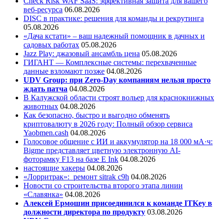
Check Risk WAF SaaS: эффективная защита для вашего
веб-ресурса
06.08.2026
DISC в практике: решения для команды и рекрутинга
05.08.2026
«Дача кстати» – ваш надежный помощник в дачных и
садовых работах
05.08.2026
Jazz Play:
джазовый ансамбль цена
05.08.2026
ГИГАНТ — Комплексные системы: перехваченные
данные взломают позже
04.08.2026
UDV Group: при Zero-Day компаниям нельзя просто
ждать патча
04.08.2026
В Калужской области строят вольер для краснокнижных
животных
04.08.2026
Как безопасно, быстро и выгодно обменять
криптовалюту в 2026 году: Полный обзор сервиса
Yaobmen.cash
04.08.2026
Голосовое общение с ИИ и аккумулятор на 18 000 мА·ч:
Bigme представляет цветную электронную AI-
фоторамку F13 на базе E Ink
04.08.2026
настоящие хакеры
04.08.2026
«Лорритрак»:
ремонт sitrak c9h
04.08.2026
Новости со строительства второго этапа линии
«Славянка»
04.08.2026
Алексей Ермошин присоединился к команде ITKey в
должности директора по продукту
03.08.2026