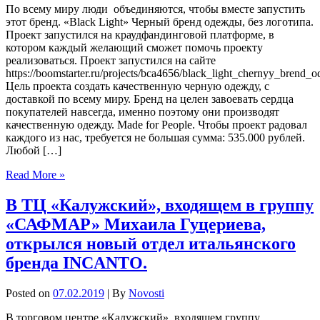
По всему миру люди объединяются, чтобы вместе запустить
этот бренд. «Black Light» Черный бренд одежды, без логотипа.
Проект запустился на краудфандинговой платформе, в
котором каждый желающий сможет помочь проекту
реализоваться. Проект запустился на сайте
https://boomstarter.ru/projects/bca4656/black_light_chernyy_brend_
Цель проекта создать качественную черную одежду, с
доставкой по всему миру. Бренд на целен завоевать сердца
покупателей навсегда, именно поэтому они производят
качественную одежду. Made for People. Чтобы проект радовал
каждого из нас, требуется не большая сумма: 535.000 рублей.
Любой […]
Read More »
В ТЦ «Калужский», входящем в группу
«САФМАР» Михаила Гуцериева,
открылся новый отдел итальянского
бренда INCANTO.
Posted on
07.02.2019
| By
Novosti
В торговом центре «Калужский», входящем группу