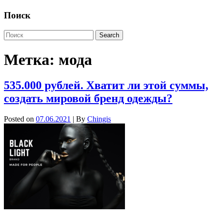
Поиск
Метка:
мода
535.000 рублей. Хватит ли этой суммы,
создать мировой бренд одежды?
Posted on
07.06.2021
| By
Chingis