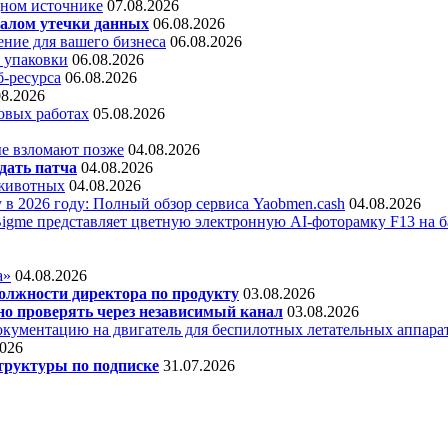
дном источнике
07.08.2026
алом утечки данных
06.08.2026
ние для вашего бизнеса
06.08.2026
 упаковки
06.08.2026
б-ресурса
06.08.2026
08.2026
овых работах
05.08.2026
е взломают позже
04.08.2026
дать патча
04.08.2026
 животных
04.08.2026
 в 2026 году: Полный обзор сервиса Yaobmen.cash
04.08.2026
Bigme представляет цветную электронную AI-фоторамку F13 на ба
а»
04.08.2026
олжности директора по продукту
03.08.2026
о проверять через независимый канал
03.08.2026
кументацию на двигатель для беспилотных летательных аппара
2026
труктуры по подписке
31.07.2026