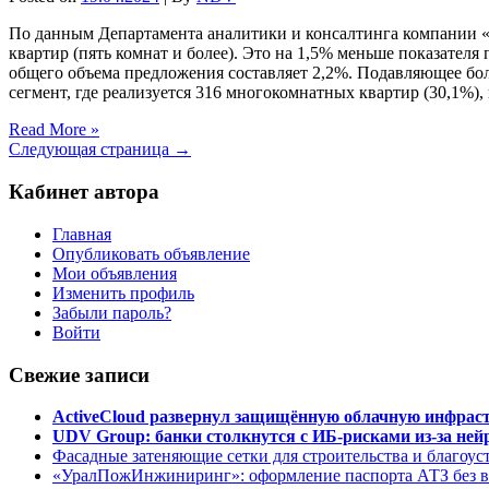
По данным Департамента аналитики и консалтинга компании 
квартир (пять комнат и более). Это на 1,5% меньше показател
общего объема предложения составляет 2,2%. Подавляющее бол
сегмент, где реализуется 316 многокомнатных квартир (30,1%),
Read More »
Следующая страница →
Кабинет автора
Главная
Опубликовать объявление
Мои объявления
Изменить профиль
Забыли пароль?
Войти
Свежие записи
ActiveCloud развернул защищённую облачную инфрастр
UDV Group: банки столкнутся с ИБ-рисками из-за нейр
Фасадные затеняющие сетки для строительства и благоус
«УралПожИнжиниринг»: оформление паспорта АТЗ без во