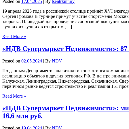
Posted on
17.04.2025
| By
tsentrkultury
19 апреля 2025 года в российской столице пройдёт ХVI ежего
Сергея Громова.В турнире примут участие спортсмены Москвы,
здоровья. Площадкой для проведения состязаний выступит моск
лучших из лучших в открытом […]
Read More »
«НДВ Супермаркет Недвижимости»: 87 
Posted on
02.05.2024
| By
NDV
По данным Департамента аналитики и консалтинга компании 
реализацию объектов в других регионах РФ. В центре внимания
Калужская, Ленинградская, Нижегородская, Сахалинская, Свер
первичном рынке ведется строительство и реализация 151 про
Read More »
«НДВ Супермаркет Недвижимости»: ми
16,6 млн руб.
Posted on
19.04.2024
| By
NDV