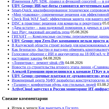
Изменения API, SDK, правил и функций соцсетей — в о
UDV Group: ИИ-чат-боты становятся неучтенным кан
Smart-Quick: квалифицированное техническое сопровожде
«Мир упаковки»: современные решения для эффективной
Check Risk WAF SaaS: эффективная защита для вашего ве
DISC в практике: решения для команды и рекрутинга
05.
«Дача кстати» – ваш надежный помощник в дачных и сад
Jazz Play:
джазовый ансамбль цена
05.08.2026
ГИГАНТ — Комплексные системы: перехваченные данны
UDV Group: при Zero-Day компаниям нельзя просто ж
В Калужской области строят вольер для краснокнижных
Как безопасно, быстро и выгодно обменять криптовалюту
Голосовое общение с ИИ и аккумулятор на 18 000 мА·ч: 
настоящие хакеры
04.08.2026
«Лорритрак»:
ремонт sitrak c9h
04.08.2026
Новости со строительства второго этапа линии «Славянк
Алексей Ермошин присоединился к команде ITKey в д
UDV Group: срочные платежи от «руководителя» нужн
Инженерный центр УрФУ разработал конструкторскую до
«Таларис»: комфортная обувь для стильных людей
03.08.
ActiveCloud запустил в России мониторинг ИТ-инфрас
Свежие комментарии
Игрок
к записи
Как выиграть в Гослото