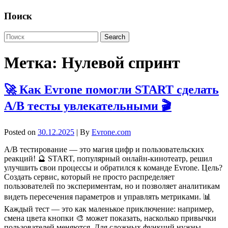
Поиск
Метка:
Нулевой спринт
🚀 Как Evrone помогли START сделать
A/B тесты увлекательными 🎬
Posted on
30.12.2025
| By
Evrone.com
A/B тестирование — это магия цифр и пользовательских
реакций! 🔮 START, популярный онлайн-кинотеатр, решил
улучшить свои процессы и обратился к команде Evrone. Цель?
Создать сервис, который не просто распределяет
пользователей по экспериментам, но и позволяет аналитикам
видеть пересечения параметров и управлять метриками. 📊
Каждый тест — это как маленькое приключение: например,
смена цвета кнопки 🎨 может показать, насколько привычки
пользователей меняются. Для сложных функций нужны