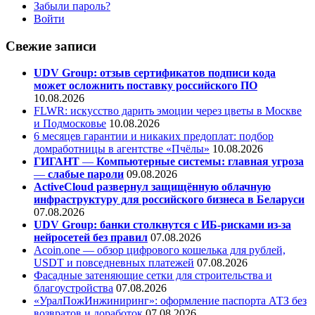
Забыли пароль?
Войти
Свежие записи
UDV Group: отзыв сертификатов подписи кода
может осложнить поставку российского ПО
10.08.2026
FLWR: искусство дарить эмоции через цветы в Москве
и Подмосковье
10.08.2026
6 месяцев гарантии и никаких предоплат: подбор
домработницы в агентстве «Пчёлы»
10.08.2026
ГИГАНТ
—
Компьютерные системы: главная угроза
—
слабые пароли
09.08.2026
ActiveCloud развернул защищённую облачную
инфраструктуру для российского бизнеса в Беларуси
07.08.2026
UDV Group: банки столкнутся с ИБ-рисками из-за
нейросетей без правил
07.08.2026
Acoin.one — обзор цифрового кошелька для рублей,
USDT и повседневных платежей
07.08.2026
Фасадные затеняющие сетки для строительства и
благоустройства
07.08.2026
«УралПожИнжиниринг»: оформление паспорта АТЗ без
возвратов и доработок
07.08.2026