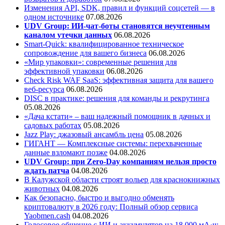
Изменения API, SDK, правил и функций соцсетей — в
одном источнике
07.08.2026
UDV Group: ИИ-чат-боты становятся неучтенным
каналом утечки данных
06.08.2026
Smart-Quick: квалифицированное техническое
сопровождение для вашего бизнеса
06.08.2026
«Мир упаковки»: современные решения для
эффективной упаковки
06.08.2026
Check Risk WAF SaaS: эффективная защита для вашего
веб-ресурса
06.08.2026
DISC в практике: решения для команды и рекрутинга
05.08.2026
«Дача кстати» – ваш надежный помощник в дачных и
садовых работах
05.08.2026
Jazz Play:
джазовый ансамбль цена
05.08.2026
ГИГАНТ — Комплексные системы: перехваченные
данные взломают позже
04.08.2026
UDV Group: при Zero-Day компаниям нельзя просто
ждать патча
04.08.2026
В Калужской области строят вольер для краснокнижных
животных
04.08.2026
Как безопасно, быстро и выгодно обменять
криптовалюту в 2026 году: Полный обзор сервиса
Yaobmen.cash
04.08.2026
Голосовое общение с ИИ и аккумулятор на 18 000 мА·ч: