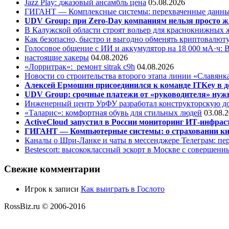
Jazz Play:
джазовый ансамбль цена
05.08.2026
ГИГАНТ — Комплексные системы: перехваченные данны
UDV Group: при Zero-Day компаниям нельзя просто ж
В Калужской области строят вольер для краснокнижных
Как безопасно, быстро и выгодно обменять криптовалюту
Голосовое общение с ИИ и аккумулятор на 18 000 мА·ч: 
настоящие хакеры
04.08.2026
«Лорритрак»:
ремонт sitrak c9h
04.08.2026
Новости со строительства второго этапа линии «Славянк
Алексей Ермошин присоединился к команде ITKey в д
UDV Group: срочные платежи от «руководителя» нужн
Инженерный центр УрФУ разработал конструкторскую до
«Таларис»: комфортная обувь для стильных людей
03.08.
ActiveCloud запустил в России мониторинг ИТ-инфрас
ГИГАНТ — Компьютерные системы: о страховании ки
Каналы о Шри-Ланке и чаты в мессенджере Телеграм: пер
Bestescort: высококлассный эскорт в Москве с совершен
Свежие комментарии
Игрок
к записи
Как выиграть в Гослото
RossBiz.ru © 2006-2016