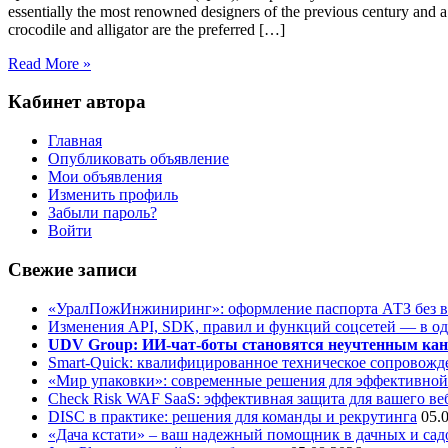
essentially the most renowned designers of the previous century and a h
crocodile and alligator are the preferred […]
Read More »
Кабинет автора
Главная
Опубликовать объявление
Мои объявления
Изменить профиль
Забыли пароль?
Войти
Свежие записи
«УралПожИнжиниринг»: оформление паспорта АТЗ без во
Изменения API, SDK, правил и функций соцсетей — в о
UDV Group: ИИ-чат-боты становятся неучтенным кан
Smart-Quick: квалифицированное техническое сопровожде
«Мир упаковки»: современные решения для эффективной
Check Risk WAF SaaS: эффективная защита для вашего ве
DISC в практике: решения для команды и рекрутинга
05.
«Дача кстати» – ваш надежный помощник в дачных и сад