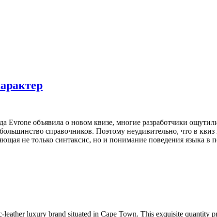
характер
а Evrone объявила о новом квизе, многие разработчики ощутили 
м большинство справочников. Поэтому неудивительно, что в кви
ющая не только синтаксис, но и понимание поведения языка в 
-leather luxury brand situated in Cape Town. This exquisite quantity p