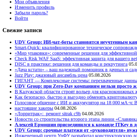
Мои объявления
Изменить профиль
Забыли пароль?
Войти
Свежие записи
UDV Group: ИИ-чат-боты становятся неучтенным кан
Smart-Quick: квалифицированное техническое сопровожде
«Мир упаковки»: современные решения для эффективной
Check Risk WAF SaaS: эффективная защита для вашего ве
DISC в практике: решения для команды и рекрутинга
05.
«Дача кстати» – ваш надежный помощник в дачных и сад
Jazz Play:
джазовый ансамбль цена
05.08.2026
ГИГАНТ — Комплексные системы: перехваченные данны
UDV Group: при Zero-Day компаниям нельзя просто ж
В Калужской области строят вольер для краснокнижных
Как безопасно, быстро и выгодно обменять криптовалюту
Голосовое общение с ИИ и аккумулятор на 18 000 мА·ч: 
настоящие хакеры
04.08.2026
«Лорритрак»:
ремонт sitrak c9h
04.08.2026
Новости со строительства второго этапа линии «Славянк
Алексей Ермошин присоединился к команде ITKey в д
UDV Group: срочные платежи от «руководителя» нужн
Инженерный центр УрФУ разработал конструкторскую до