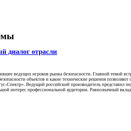
емы
й диалог отрасли
вшее ведущих игроков рынка безопасности. Главной темой встре
езопасности объектов и какие технические решения позволяют с
гус-Спектр». Ведущий российский производитель представил пе
ьшой интерес профессиональной аудитории. Равнозначный вкла