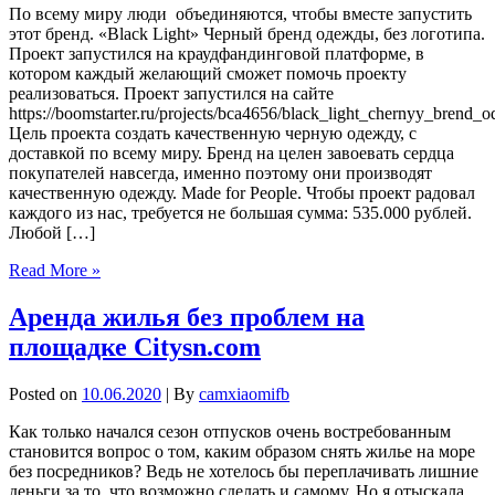
По всему миру люди объединяются, чтобы вместе запустить
этот бренд. «Black Light» Черный бренд одежды, без логотипа.
Проект запустился на краудфандинговой платформе, в
котором каждый желающий сможет помочь проекту
реализоваться. Проект запустился на сайте
https://boomstarter.ru/projects/bca4656/black_light_chernyy_brend_
Цель проекта создать качественную черную одежду, с
доставкой по всему миру. Бренд на целен завоевать сердца
покупателей навсегда, именно поэтому они производят
качественную одежду. Made for People. Чтобы проект радовал
каждого из нас, требуется не большая сумма: 535.000 рублей.
Любой […]
Read More »
Аренда жилья без проблем на
площадке Citysn.com
Posted on
10.06.2020
| By
camxiaomifb
Как только начался сезон отпусков очень востребованным
становится вопрос о том, каким образом снять жилье на море
без посредников? Ведь не хотелось бы переплачивать лишние
деньги за то, что возможно сделать и самому. Но я отыскала