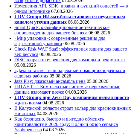
возвратов и доработок
07.08.2026
Изменения API, SDK, правил и функций соцсетей — в
одном источнике
07.08.2026
UDV Group: ИИ-чат-боты становятся неучтенным
каналом утечки данных
06.08.2026
Smart-Quick: квалифицированное техническое
сопровождение для вашего бизнеса
06.08.2026
«Мир упаковки»: современные решения для
эффективной упаковки
06.08.2026
Check Risk WAF SaaS: эффективная защита для вашего
веб-ресурса
06.08.2026
DISC в практике: решения для команды и рекрутинга
05.08.2026
«Дача кстати» – ваш надежный помощник в дачных и
садовых работах
05.08.2026
Jazz Play:
джазовый ансамбль цена
05.08.2026
ГИГАНТ — Комплексные системы: перехваченные
данные взломают позже
04.08.2026
UDV Group: при Zero-Day компаниям нельзя просто
ждать патча
04.08.2026
В Калужской области строят вольер для краснокнижных
животных
04.08.2026
Как безопасно, быстро и выгодно обменять
криптовалюту в 2026 году: Полный обзор сервиса
Yaobmen.cash
04.08.2026