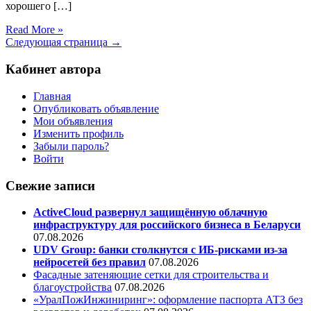
хорошего […]
Read More »
Следующая страница →
Кабинет автора
Главная
Опубликовать объявление
Мои объявления
Изменить профиль
Забыли пароль?
Войти
Свежие записи
ActiveCloud развернул защищённую облачную
инфраструктуру для российского бизнеса в Беларуси
07.08.2026
UDV Group: банки столкнутся с ИБ-рисками из-за
нейросетей без правил
07.08.2026
Фасадные затеняющие сетки для строительства и
благоустройства
07.08.2026
«УралПожИнжиниринг»: оформление паспорта АТЗ без