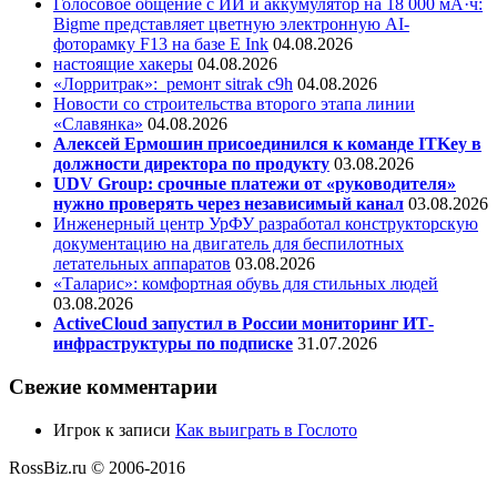
Голосовое общение с ИИ и аккумулятор на 18 000 мА·ч:
Bigme представляет цветную электронную AI-
фоторамку F13 на базе E Ink
04.08.2026
настоящие хакеры
04.08.2026
«Лорритрак»:
ремонт sitrak c9h
04.08.2026
Новости со строительства второго этапа линии
«Славянка»
04.08.2026
Алексей Ермошин присоединился к команде ITKey в
должности директора по продукту
03.08.2026
UDV Group: срочные платежи от «руководителя»
нужно проверять через независимый канал
03.08.2026
Инженерный центр УрФУ разработал конструкторскую
документацию на двигатель для беспилотных
летательных аппаратов
03.08.2026
«Таларис»: комфортная обувь для стильных людей
03.08.2026
ActiveCloud запустил в России мониторинг ИТ-
инфраструктуры по подписке
31.07.2026
Свежие комментарии
Игрок
к записи
Как выиграть в Гослото
RossBiz.ru © 2006-2016