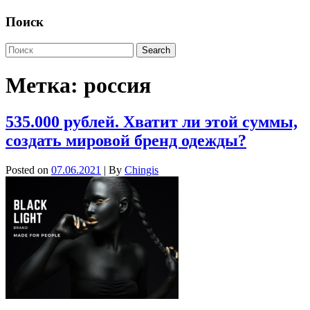
Поиск
Метка:
россия
535.000 рублей. Хватит ли этой суммы,
создать мировой бренд одежды?
Posted on
07.06.2021
| By
Chingis