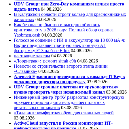
UDV Group: при Zero-Day компаниям нельзя просто
ждать патча
04.08.2026
В Калужской области строят вольер для краснокнижных
животных
04.08.2026
Как безопасно, быстро и выгодно обменять
криптовалюту в 2026 году: Полный обзор сервиса
Yaobmen.cash
04.08.2026
Голосовое общение с ИИ и аккумулятор на 18 000 мА·ч:
Bigme представляет цветную электронную AI-
фоторамку F13 на базе E Ink
04.08.2026
настоящие хакеры
04.08.2026
«Лорритрак»:
ремонт sitrak c9h
04.08.2026
Новости со строительства второго этапа линии
«Славянка»
04.08.2026
Алексей Ермошин присоединился к команде ITKey в
должности директора по продукту
03.08.2026
UDV Group: срочные платежи от «руководителя»
нужно проверять через независимый канал
03.08.2026
Инженерный центр УрФУ разработал конструкторскую
документацию на двигатель для беспилотных
летательных аппаратов
03.08.2026
«Таларис»: комфортная обувь для стильных людей
03.08.2026
ActiveCloud запустил в России мониторинг ИТ-
инфраструктуры по подписке
31.07.2026