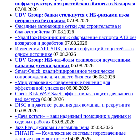
инфраструктуру для российского бизнеса в Беларуси
07.08.2026
UDV Group: банки столкнутся с ИБ-рисками из-за
нейросетей без правил
07.08.2026
Фасадные затеняющие сетки для строительства и
благоустройства
07.08.2026
«УралПожИнжиниринг»: оформление паспорта АТЗ без
возвратов и доработок
07.08.2026
Изменения API, SDK, правил и функций соцсетей — в
одном источнике
07.08.2026
UDV Group: ИИ-чат-боты становятся неучтенным
каналом утечки данных
06.08.2026
Smart-Quick: квалифицированное техническое
сопровождение для вашего бизнеса
06.08.2026
«Мир упаковки»: современные решения для
эффективной упаковки
06.08.2026
Check Risk WAF SaaS: эффективная защита для вашего
веб-ресурса
06.08.2026
DISC в практике: решения для команды и рекрутинга
05.08.2026
«Дача кстати» – ваш надежный помощник в дачных и
садовых работах
05.08.2026
Jazz Play:
джазовый ансамбль цена
05.08.2026
ГИГАНТ — Комплексные системы: перехваченные
данные взломают позже
04.08.2026