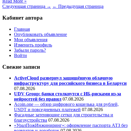
Read More »
Следующая страница →
← Предыдущая страница
Кабинет автора
Главная
Опубликовать объявление
Мои объявления
Изменить профиль
Забыли пароль?
Войти
Свежие записи
ActiveCloud развернул защищённую облачную
инфраструктуру для российского бизнеса в Беларуси
07.08.2026
UDV Group: банки столкнутся с ИБ-рисками из-за
нейросетей без правил
07.08.2026
Acoin.one — обзор цифрового кошелька для рублей,
USDT и повседневных платежей
07.08.2026
Фасадные затеняющие сетки для строительства и
благоустройства
07.08.2026
«УралПожИнжиниринг»: оформление паспорта АТЗ без
возвратов и доработок
07.08.2026