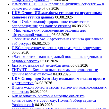
Изменения API, SDK, правил и функций соцсетей — в
одном источнике
07.08.2026
UDV Group: ИИ-чат-боты становятся неучтенным
каналом утечки данных
06.08.2026
Smart-Quick: квалифицированное техническое
сопровождение для вашего бизнеса
06.08.2026
«Мир упаковки»: современные решения для
эффективной упаковки
06.08.2026
Check Risk WAF SaaS: эффективная защита для вашего
веб-ресурса
06.08.2026
DISC в практике: решения для команды и рекрутинга
05.08.2026
«Дача кстати» – ваш надежный помощник в дачных и
садовых работах
05.08.2026
Jazz Play:
джазовый ансамбль цена
05.08.2026
ГИГАНТ — Комплексные системы: перехваченные
данные взломают позже
04.08.2026
UDV Group: при Zero-Day компаниям нельзя просто
ждать патча
04.08.2026
В Калужской области строят вольер для краснокнижных
животных
04.08.2026
Как безопасно, быстро и выгодно обменять
криптовалюту в 2026 году: Полный обзор сервиса
Yaobmen.cash
04.08.2026