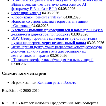
Голосовое общение с ИИ и аккумулятор на 18 000 мА·ч:
Bigme представляет цветную электронную AI-
фоторамку F13 на базе E Ink
04.08.2026
настоящие хакеры
04.08.2026
«Лорритрак»:
ремонт sitrak c9h
04.08.2026
Новости со строительства второго этапа линии
«Славянка»
04.08.2026
Алексей Ермошин присоединился к команде ITKey в
должности директора по продукту
03.08.2026
UDV Group: срочные платежи от «руководителя»
нужно проверять через независимый канал
03.08.2026
Инженерный центр УрФУ разработал конструкторскую
документацию на двигатель для беспилотных
летательных аппаратов
03.08.2026
«Таларис»: комфортная обувь для стильных людей
03.08.2026
Свежие комментарии
Игрок
к записи
Как выиграть в Гослото
RossBiz.ru © 2006-2016
ROSSBIZ - Каталог Деловых Предложений. Бизнес-портал