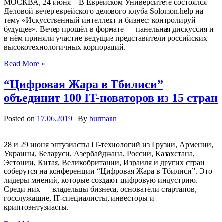
МОСКВА, 24 июня – В Еврейском Университете состоялся
Деловой вечер еврейского делового клуба Solomon.help на
тему «Искусственный интеллект и бизнес: контролируй
будущее». Вечер прошёл в формате — панельная дискуссия и
в нём приняли участие ведущие представители российских
высокотехнологичных корпораций.
Read More »
“Цифровая Жара в Тбилиси”
объединит 100 IT-новаторов из 15 стран
Posted on
17.06.2019
| By
burmann
28 и 29 июня энтузиасты IT-технологий из Грузии, Армении,
Украины, Беларуси, Азербайджана, России, Казахстана,
Эстонии, Китая, Великобритании, Израиля и других стран
соберутся на конференции “Цифровая Жара в Тбилиси”. Это
лидеры мнений, которые создают цифровую индустрию.
Среди них — владельцы бизнеса, основатели стартапов,
госслужащие, IT-специалисты, инвесторы и
криптоэнтузиасты.