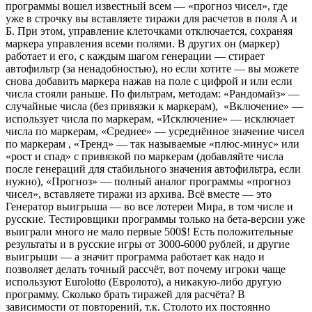
программы вошел известный всем — «прогноз чисел», где
уже в строчку вы вставляете тиражи для расчетов в поля А и
Б. При этом, управление клеточками отключается, сохраняя
маркера управления всеми полями. В других он (маркер)
работает и его, с каждым шагом генерации — стирает
автофильтр (за ненадобностью), но если хотите — вы можете
снова добавить маркера нажав на поле с цифрой и или если
числа стояли раньше. По фильтрам, методам: «Рандомайз» —
случайные числа (без привязки к маркерам), «Включение» —
использует числа по маркерам, «Исключение» — исключает
числа по маркерам, «Среднее» — усреднённое значение чисел
по маркерам , «Тренд» — так называемые «плюс-минус» или
«рост и спад» с привязкой по маркерам (добавляйте числа
после генераций для стабильного значения автофильтра, если
нужно), «Прогноз» — полный аналог программы «прогноз
чисел», вставляете тиражи из архива. Всё вместе — это
Генератор выигрыша — во все лотереи Мира, в том числе и
русские. Тестировщики программы только на бета-версии уже
выиграли много не мало первые 500$! Есть положительные
результаты и в русские игры от 3000-6000 рублей, и другие
выигрыши — а значит программа работает как надо и
позволяет делать точный рассчёт, вот почему игроки чаще
используют Eurolotto (Евролото), а никакую-либо другую
программу. Сколько брать тиражей для расчёта? В
зависимости от повторений, т.к. Столото их постоянно