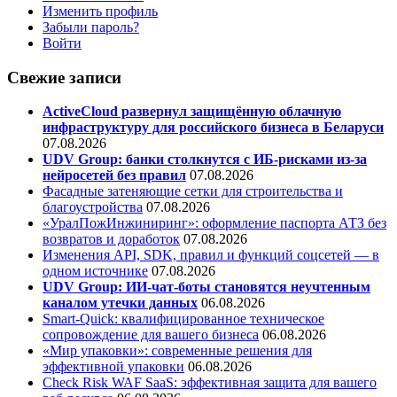
Изменить профиль
Забыли пароль?
Войти
Свежие записи
ActiveCloud развернул защищённую облачную
инфраструктуру для российского бизнеса в Беларуси
07.08.2026
UDV Group: банки столкнутся с ИБ-рисками из-за
нейросетей без правил
07.08.2026
Фасадные затеняющие сетки для строительства и
благоустройства
07.08.2026
«УралПожИнжиниринг»: оформление паспорта АТЗ без
возвратов и доработок
07.08.2026
Изменения API, SDK, правил и функций соцсетей — в
одном источнике
07.08.2026
UDV Group: ИИ-чат-боты становятся неучтенным
каналом утечки данных
06.08.2026
Smart-Quick: квалифицированное техническое
сопровождение для вашего бизнеса
06.08.2026
«Мир упаковки»: современные решения для
эффективной упаковки
06.08.2026
Check Risk WAF SaaS: эффективная защита для вашего