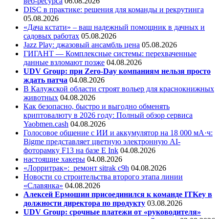
веб-ресурса
06.08.2026
DISC в практике: решения для команды и рекрутинга
05.08.2026
«Дача кстати» – ваш надежный помощник в дачных и
садовых работах
05.08.2026
Jazz Play:
джазовый ансамбль цена
05.08.2026
ГИГАНТ — Комплексные системы: перехваченные
данные взломают позже
04.08.2026
UDV Group: при Zero-Day компаниям нельзя просто
ждать патча
04.08.2026
В Калужской области строят вольер для краснокнижных
животных
04.08.2026
Как безопасно, быстро и выгодно обменять
криптовалюту в 2026 году: Полный обзор сервиса
Yaobmen.cash
04.08.2026
Голосовое общение с ИИ и аккумулятор на 18 000 мА·ч:
Bigme представляет цветную электронную AI-
фоторамку F13 на базе E Ink
04.08.2026
настоящие хакеры
04.08.2026
«Лорритрак»:
ремонт sitrak c9h
04.08.2026
Новости со строительства второго этапа линии
«Славянка»
04.08.2026
Алексей Ермошин присоединился к команде ITKey в
должности директора по продукту
03.08.2026
UDV Group: срочные платежи от «руководителя»