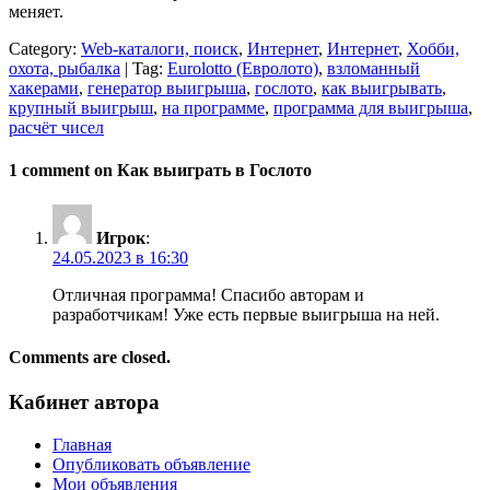
меняет.
Category:
Web-каталоги, поиск
,
Интернет
,
Интернет
,
Хобби,
охота, рыбалка
| Tag:
Eurolotto (Евролото)
,
взломанный
хакерами
,
генератор выигрыша
,
гослото
,
как выигрывать
,
крупный выигрыш
,
на программе
,
программа для выигрыша
,
расчёт чисел
1 comment on Как выиграть в Гослото
Игрок
:
24.05.2023 в 16:30
Отличная программа! Спасибо авторам и
разработчикам! Уже есть первые выигрыша на ней.
Comments are closed.
Кабинет автора
Главная
Опубликовать объявление
Мои объявления