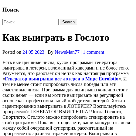
Поиск
Как выиграть в Гослото
Posted on
24.05.2023
| By
NewsMan77
|
1 comment
Есть выигрышные числа, кусок программы генератора
выигрыша в лотереи, взломанный хакерами и не более того.
Разумеется, что работает он не так как настоящая программа
«
Генератор выигрыша все лотереи в Мире Eurolotto
«. И
тем не менее стоит попробовать числа победы или эти
счастливые числа. Программа для выигрыша конечно стоит
своих денег — если вы хотите выигрывать на регулярной
основе как профессиональный победитель лотерей. Хотите
гарантированно выигрывать в ЛОТЕРЕИ? Воспользуйтесь
программой: ГЕНЕРАТОР ВЫИГРЫША! Числа Гослото,
Спортлото, Столото можно попробовать сгенерировать на
этой программе. Пока вы это делаете, ваши конкуренты делят
между собой очередной суперприз, рассчитанный на
программе по архивам тиражей лотерей. Выигрывай в