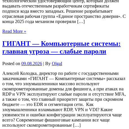
технологический удостоверяющий центр, который должен
выдавать отечественным разработчикам сертификаты
подписи кода вместо западных. Решение разрабатывает
отраслевая рабочая группа «Единое пространство доверия». С
конца 2025 года механизм проверяли […]
Read More »
ГИГАНТ
—
Компьютерные системы:
главная угроза
—
слабые пароли
Posted on
09.08.2026
| By
OlgaI
Алексей Колодка, директор по работе с государственными
заказчиками «ГИГАНТ — Компьютерные системы» рассказал
о том, что злоумышленники массово используют
скомпрометированные домены для фишинга, а при атаках на
RDP и VPN эксплуатируют слабые пароли и отсутствие MFA,
а также о том, что главный приоритет защиты при скромном
бюджете — это EDR и сегментация сети. Как
злоумышленники взламывают RDP, VPN и VDI? Какие
уязвимости и ошибки конфигурации эксплуатируются чаще
всего? Современные фишинговые кампании все чаще
используют скомпрометированные […]