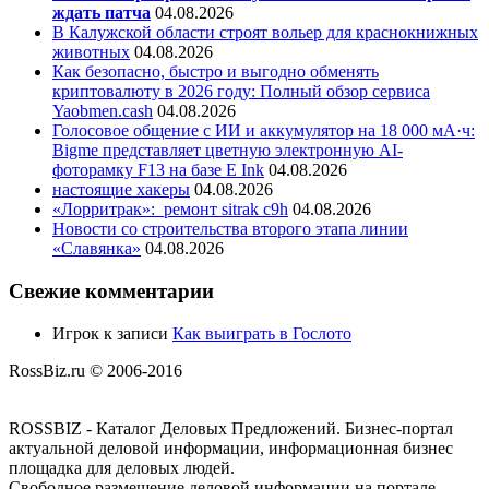
ждать патча
04.08.2026
В Калужской области строят вольер для краснокнижных
животных
04.08.2026
Как безопасно, быстро и выгодно обменять
криптовалюту в 2026 году: Полный обзор сервиса
Yaobmen.cash
04.08.2026
Голосовое общение с ИИ и аккумулятор на 18 000 мА·ч:
Bigme представляет цветную электронную AI-
фоторамку F13 на базе E Ink
04.08.2026
настоящие хакеры
04.08.2026
«Лорритрак»:
ремонт sitrak c9h
04.08.2026
Новости со строительства второго этапа линии
«Славянка»
04.08.2026
Свежие комментарии
Игрок
к записи
Как выиграть в Гослото
RossBiz.ru © 2006-2016
ROSSBIZ - Каталог Деловых Предложений. Бизнес-портал
актуальной деловой информации, информационная бизнес
площадка для деловых людей.
Свободное размещение деловой информации на портале