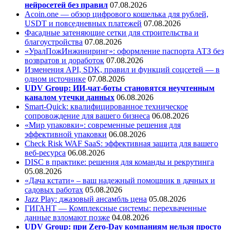
нейросетей без правил
07.08.2026
Acoin.one — обзор цифрового кошелька для рублей,
USDT и повседневных платежей
07.08.2026
Фасадные затеняющие сетки для строительства и
благоустройства
07.08.2026
«УралПожИнжиниринг»: оформление паспорта АТЗ без
возвратов и доработок
07.08.2026
Изменения API, SDK, правил и функций соцсетей — в
одном источнике
07.08.2026
UDV Group: ИИ-чат-боты становятся неучтенным
каналом утечки данных
06.08.2026
Smart-Quick: квалифицированное техническое
сопровождение для вашего бизнеса
06.08.2026
«Мир упаковки»: современные решения для
эффективной упаковки
06.08.2026
Check Risk WAF SaaS: эффективная защита для вашего
веб-ресурса
06.08.2026
DISC в практике: решения для команды и рекрутинга
05.08.2026
«Дача кстати» – ваш надежный помощник в дачных и
садовых работах
05.08.2026
Jazz Play:
джазовый ансамбль цена
05.08.2026
ГИГАНТ — Комплексные системы: перехваченные
данные взломают позже
04.08.2026
UDV Group: при Zero-Day компаниям нельзя просто