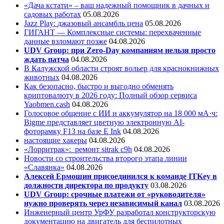
«Дача кстати» – ваш надежный помощник в дачных и
садовых работах
05.08.2026
Jazz Play:
джазовый ансамбль цена
05.08.2026
ГИГАНТ — Комплексные системы: перехваченные
данные взломают позже
04.08.2026
UDV Group: при Zero-Day компаниям нельзя просто
ждать патча
04.08.2026
В Калужской области строят вольер для краснокнижных
животных
04.08.2026
Как безопасно, быстро и выгодно обменять
криптовалюту в 2026 году: Полный обзор сервиса
Yaobmen.cash
04.08.2026
Голосовое общение с ИИ и аккумулятор на 18 000 мА·ч:
Bigme представляет цветную электронную AI-
фоторамку F13 на базе E Ink
04.08.2026
настоящие хакеры
04.08.2026
«Лорритрак»:
ремонт sitrak c9h
04.08.2026
Новости со строительства второго этапа линии
«Славянка»
04.08.2026
Алексей Ермошин присоединился к команде ITKey в
должности директора по продукту
03.08.2026
UDV Group: срочные платежи от «руководителя»
нужно проверять через независимый канал
03.08.2026
Инженерный центр УрФУ разработал конструкторскую
документацию на двигатель для беспилотных