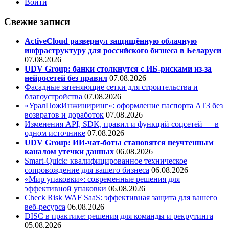
Войти
Свежие записи
ActiveCloud развернул защищённую облачную
инфраструктуру для российского бизнеса в Беларуси
07.08.2026
UDV Group: банки столкнутся с ИБ-рисками из-за
нейросетей без правил
07.08.2026
Фасадные затеняющие сетки для строительства и
благоустройства
07.08.2026
«УралПожИнжиниринг»: оформление паспорта АТЗ без
возвратов и доработок
07.08.2026
Изменения API, SDK, правил и функций соцсетей — в
одном источнике
07.08.2026
UDV Group: ИИ-чат-боты становятся неучтенным
каналом утечки данных
06.08.2026
Smart-Quick: квалифицированное техническое
сопровождение для вашего бизнеса
06.08.2026
«Мир упаковки»: современные решения для
эффективной упаковки
06.08.2026
Check Risk WAF SaaS: эффективная защита для вашего
веб-ресурса
06.08.2026
DISC в практике: решения для команды и рекрутинга
05.08.2026