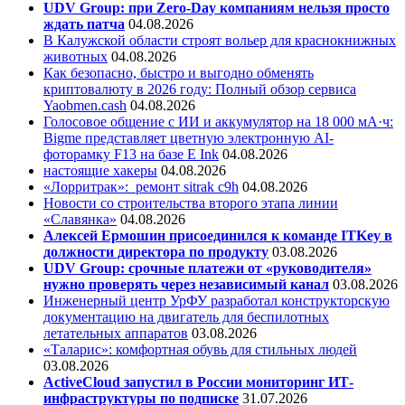
UDV Group: при Zero-Day компаниям нельзя просто
ждать патча
04.08.2026
В Калужской области строят вольер для краснокнижных
животных
04.08.2026
Как безопасно, быстро и выгодно обменять
криптовалюту в 2026 году: Полный обзор сервиса
Yaobmen.cash
04.08.2026
Голосовое общение с ИИ и аккумулятор на 18 000 мА·ч:
Bigme представляет цветную электронную AI-
фоторамку F13 на базе E Ink
04.08.2026
настоящие хакеры
04.08.2026
«Лорритрак»:
ремонт sitrak c9h
04.08.2026
Новости со строительства второго этапа линии
«Славянка»
04.08.2026
Алексей Ермошин присоединился к команде ITKey в
должности директора по продукту
03.08.2026
UDV Group: срочные платежи от «руководителя»
нужно проверять через независимый канал
03.08.2026
Инженерный центр УрФУ разработал конструкторскую
документацию на двигатель для беспилотных
летательных аппаратов
03.08.2026
«Таларис»: комфортная обувь для стильных людей
03.08.2026
ActiveCloud запустил в России мониторинг ИТ-
инфраструктуры по подписке
31.07.2026