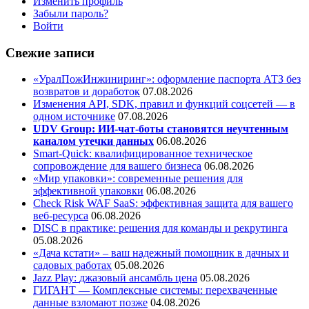
Изменить профиль
Забыли пароль?
Войти
Свежие записи
«УралПожИнжиниринг»: оформление паспорта АТЗ без
возвратов и доработок
07.08.2026
Изменения API, SDK, правил и функций соцсетей — в
одном источнике
07.08.2026
UDV Group: ИИ-чат-боты становятся неучтенным
каналом утечки данных
06.08.2026
Smart-Quick: квалифицированное техническое
сопровождение для вашего бизнеса
06.08.2026
«Мир упаковки»: современные решения для
эффективной упаковки
06.08.2026
Check Risk WAF SaaS: эффективная защита для вашего
веб-ресурса
06.08.2026
DISC в практике: решения для команды и рекрутинга
05.08.2026
«Дача кстати» – ваш надежный помощник в дачных и
садовых работах
05.08.2026
Jazz Play:
джазовый ансамбль цена
05.08.2026
ГИГАНТ — Комплексные системы: перехваченные
данные взломают позже
04.08.2026