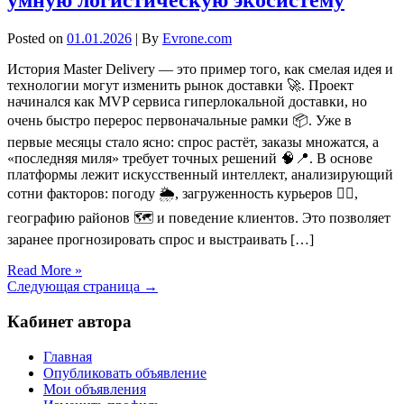
умную логистическую экосистему
Posted on
01.01.2026
| By
Evrone.com
История Master Delivery — это пример того, как смелая идея и
технологии могут изменить рынок доставки 🚀. Проект
начинался как MVP сервиса гиперлокальной доставки, но
очень быстро перерос первоначальные рамки 📦. Уже в
первые месяцы стало ясно: спрос растёт, заказы множатся, а
«последняя миля» требует точных решений 🧠📍. В основе
платформы лежит искусственный интеллект, анализирующий
сотни факторов: погоду 🌦️, загруженность курьеров 🚴‍♂️,
географию районов 🗺️ и поведение клиентов. Это позволяет
заранее прогнозировать спрос и выстраивать […]
Read More »
Следующая страница →
Кабинет автора
Главная
Опубликовать объявление
Мои объявления