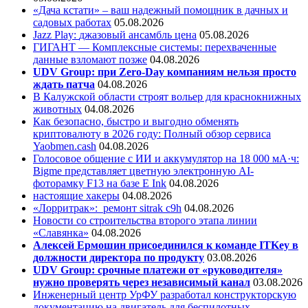
«Дача кстати» – ваш надежный помощник в дачных и
садовых работах
05.08.2026
Jazz Play:
джазовый ансамбль цена
05.08.2026
ГИГАНТ — Комплексные системы: перехваченные
данные взломают позже
04.08.2026
UDV Group: при Zero-Day компаниям нельзя просто
ждать патча
04.08.2026
В Калужской области строят вольер для краснокнижных
животных
04.08.2026
Как безопасно, быстро и выгодно обменять
криптовалюту в 2026 году: Полный обзор сервиса
Yaobmen.cash
04.08.2026
Голосовое общение с ИИ и аккумулятор на 18 000 мА·ч:
Bigme представляет цветную электронную AI-
фоторамку F13 на базе E Ink
04.08.2026
настоящие хакеры
04.08.2026
«Лорритрак»:
ремонт sitrak c9h
04.08.2026
Новости со строительства второго этапа линии
«Славянка»
04.08.2026
Алексей Ермошин присоединился к команде ITKey в
должности директора по продукту
03.08.2026
UDV Group: срочные платежи от «руководителя»
нужно проверять через независимый канал
03.08.2026
Инженерный центр УрФУ разработал конструкторскую
документацию на двигатель для беспилотных