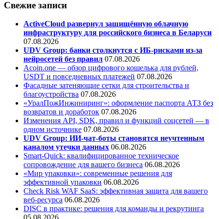
Свежие записи
ActiveCloud развернул защищённую облачную
инфраструктуру для российского бизнеса в Беларуси
07.08.2026
UDV Group: банки столкнутся с ИБ-рисками из-за
нейросетей без правил
07.08.2026
Acoin.one — обзор цифрового кошелька для рублей,
USDT и повседневных платежей
07.08.2026
Фасадные затеняющие сетки для строительства и
благоустройства
07.08.2026
«УралПожИнжиниринг»: оформление паспорта АТЗ без
возвратов и доработок
07.08.2026
Изменения API, SDK, правил и функций соцсетей — в
одном источнике
07.08.2026
UDV Group: ИИ-чат-боты становятся неучтенным
каналом утечки данных
06.08.2026
Smart-Quick: квалифицированное техническое
сопровождение для вашего бизнеса
06.08.2026
«Мир упаковки»: современные решения для
эффективной упаковки
06.08.2026
Check Risk WAF SaaS: эффективная защита для вашего
веб-ресурса
06.08.2026
DISC в практике: решения для команды и рекрутинга
05.08.2026