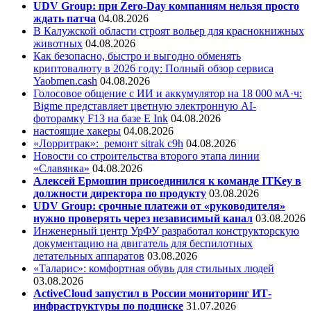
UDV Group: при Zero-Day компаниям нельзя просто
ждать патча
04.08.2026
В Калужской области строят вольер для краснокнижных
животных
04.08.2026
Как безопасно, быстро и выгодно обменять
криптовалюту в 2026 году: Полный обзор сервиса
Yaobmen.cash
04.08.2026
Голосовое общение с ИИ и аккумулятор на 18 000 мА·ч:
Bigme представляет цветную электронную AI-
фоторамку F13 на базе E Ink
04.08.2026
настоящие хакеры
04.08.2026
«Лорритрак»:
ремонт sitrak c9h
04.08.2026
Новости со строительства второго этапа линии
«Славянка»
04.08.2026
Алексей Ермошин присоединился к команде ITKey в
должности директора по продукту
03.08.2026
UDV Group: срочные платежи от «руководителя»
нужно проверять через независимый канал
03.08.2026
Инженерный центр УрФУ разработал конструкторскую
документацию на двигатель для беспилотных
летательных аппаратов
03.08.2026
«Таларис»: комфортная обувь для стильных людей
03.08.2026
ActiveCloud запустил в России мониторинг ИТ-
инфраструктуры по подписке
31.07.2026