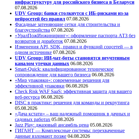
инфраструктуру для российского бизнеса в Беларуси
07.08.2026
UDV Group: банки столкнутся с ИБ-рисками из-за
нейросетей без правил
07.08.2026
Фасадные затеняющие сетки для строительства и
благоустройства
07.08.2026
«УралПожИнжиниринг»: оформление паспорта АТЗ без
возвратов и доработок
07.08.2026
Изменения API, SDK, правил и функций соцсетей — в
одном источнике
07.08.2026
UDV Group: ИИ-чат-боты становятся неучтенным
каналом утечки данных
06.08.2026
Smart-Quick: квалифицированное техническое
сопровождение для вашего бизнеса
06.08.2026
«Мир упаковки»: современные решения для
эффективной упаковки
06.08.2026
Check Risk WAF SaaS: эффективная защита для вашего
веб-ресурса
06.08.2026
DISC в практике: решения для команды и рекрутинга
05.08.2026
«Дача кстати» – ваш надежный помощник в дачных и
садовых работах
05.08.2026
Jazz Play:
джазовый ансамбль цена
05.08.2026
ГИГАНТ — Комплексные системы: перехваченные
данные взломают позже
04.08.2026