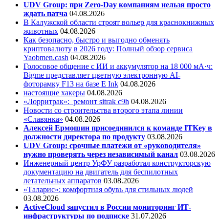
UDV Group: при Zero-Day компаниям нельзя просто
ждать патча
04.08.2026
В Калужской области строят вольер для краснокнижных
животных
04.08.2026
Как безопасно, быстро и выгодно обменять
криптовалюту в 2026 году: Полный обзор сервиса
Yaobmen.cash
04.08.2026
Голосовое общение с ИИ и аккумулятор на 18 000 мА·ч:
Bigme представляет цветную электронную AI-
фоторамку F13 на базе E Ink
04.08.2026
настоящие хакеры
04.08.2026
«Лорритрак»:
ремонт sitrak c9h
04.08.2026
Новости со строительства второго этапа линии
«Славянка»
04.08.2026
Алексей Ермошин присоединился к команде ITKey в
должности директора по продукту
03.08.2026
UDV Group: срочные платежи от «руководителя»
нужно проверять через независимый канал
03.08.2026
Инженерный центр УрФУ разработал конструкторскую
документацию на двигатель для беспилотных
летательных аппаратов
03.08.2026
«Таларис»: комфортная обувь для стильных людей
03.08.2026
ActiveCloud запустил в России мониторинг ИТ-
инфраструктуры по подписке
31.07.2026