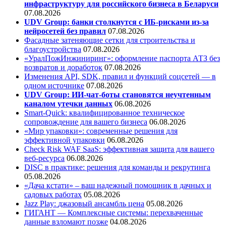
инфраструктуру для российского бизнеса в Беларуси
07.08.2026
UDV Group: банки столкнутся с ИБ-рисками из-за
нейросетей без правил
07.08.2026
Фасадные затеняющие сетки для строительства и
благоустройства
07.08.2026
«УралПожИнжиниринг»: оформление паспорта АТЗ без
возвратов и доработок
07.08.2026
Изменения API, SDK, правил и функций соцсетей — в
одном источнике
07.08.2026
UDV Group: ИИ-чат-боты становятся неучтенным
каналом утечки данных
06.08.2026
Smart-Quick: квалифицированное техническое
сопровождение для вашего бизнеса
06.08.2026
«Мир упаковки»: современные решения для
эффективной упаковки
06.08.2026
Check Risk WAF SaaS: эффективная защита для вашего
веб-ресурса
06.08.2026
DISC в практике: решения для команды и рекрутинга
05.08.2026
«Дача кстати» – ваш надежный помощник в дачных и
садовых работах
05.08.2026
Jazz Play:
джазовый ансамбль цена
05.08.2026
ГИГАНТ — Комплексные системы: перехваченные
данные взломают позже
04.08.2026