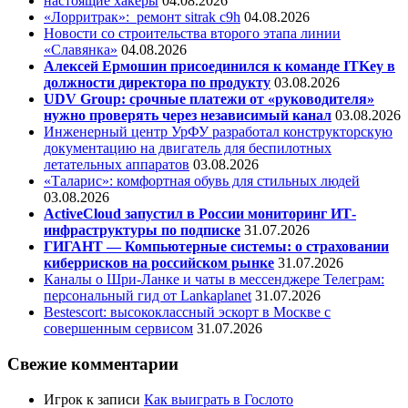
настоящие хакеры
04.08.2026
«Лорритрак»:
ремонт sitrak c9h
04.08.2026
Новости со строительства второго этапа линии
«Славянка»
04.08.2026
Алексей Ермошин присоединился к команде ITKey в
должности директора по продукту
03.08.2026
UDV Group: срочные платежи от «руководителя»
нужно проверять через независимый канал
03.08.2026
Инженерный центр УрФУ разработал конструкторскую
документацию на двигатель для беспилотных
летательных аппаратов
03.08.2026
«Таларис»: комфортная обувь для стильных людей
03.08.2026
ActiveCloud запустил в России мониторинг ИТ-
инфраструктуры по подписке
31.07.2026
ГИГАНТ — Компьютерные системы: о страховании
киберрисков на российском рынке
31.07.2026
Каналы о Шри-Ланке и чаты в мессенджере Телеграм:
персональный гид от Lankaplanet
31.07.2026
Bestescort: высококлассный эскорт в Москве с
совершенным сервисом
31.07.2026
Свежие комментарии
Игрок
к записи
Как выиграть в Гослото