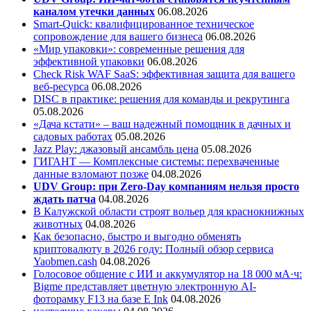
каналом утечки данных
06.08.2026
Smart-Quick: квалифицированное техническое
сопровождение для вашего бизнеса
06.08.2026
«Мир упаковки»: современные решения для
эффективной упаковки
06.08.2026
Check Risk WAF SaaS: эффективная защита для вашего
веб-ресурса
06.08.2026
DISC в практике: решения для команды и рекрутинга
05.08.2026
«Дача кстати» – ваш надежный помощник в дачных и
садовых работах
05.08.2026
Jazz Play:
джазовый ансамбль цена
05.08.2026
ГИГАНТ — Комплексные системы: перехваченные
данные взломают позже
04.08.2026
UDV Group: при Zero-Day компаниям нельзя просто
ждать патча
04.08.2026
В Калужской области строят вольер для краснокнижных
животных
04.08.2026
Как безопасно, быстро и выгодно обменять
криптовалюту в 2026 году: Полный обзор сервиса
Yaobmen.cash
04.08.2026
Голосовое общение с ИИ и аккумулятор на 18 000 мА·ч:
Bigme представляет цветную электронную AI-
фоторамку F13 на базе E Ink
04.08.2026