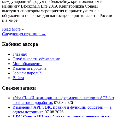
международный форум по блокчейну, криптовалютам и
майнингу Blockchain Life 2019. Криптобиржа Coineal
выступит спонсором мероприятия и примет участие в
обсуждении повестки дня настоящего криптовалют в России
и в мире.
Read More »
Следующая страница →
Кабинет автора
Главная
Опубликовать объявление
Мои объявления
Изменить профиль
Забыли пароль?
Войти
Свежие записи
«УралПожИнжиниринг»: оформление паспорта АТЗ без
возвратов и доработок
07.08.2026
Изменения API, SDK, правил и функций соцсетей — в
одном источнике
07.08.2026
UDV Group: ИИ-чат-боты становятся неучтенным