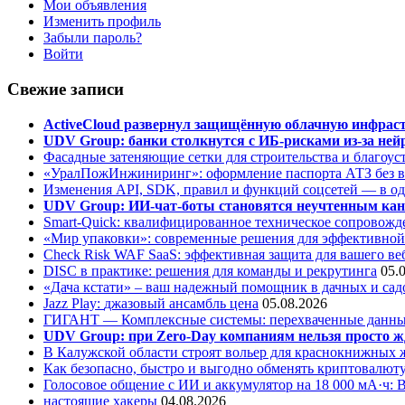
Мои объявления
Изменить профиль
Забыли пароль?
Войти
Свежие записи
ActiveCloud развернул защищённую облачную инфрастр
UDV Group: банки столкнутся с ИБ-рисками из-за нейр
Фасадные затеняющие сетки для строительства и благоус
«УралПожИнжиниринг»: оформление паспорта АТЗ без во
Изменения API, SDK, правил и функций соцсетей — в о
UDV Group: ИИ-чат-боты становятся неучтенным кан
Smart-Quick: квалифицированное техническое сопровожде
«Мир упаковки»: современные решения для эффективной
Check Risk WAF SaaS: эффективная защита для вашего ве
DISC в практике: решения для команды и рекрутинга
05.
«Дача кстати» – ваш надежный помощник в дачных и сад
Jazz Play:
джазовый ансамбль цена
05.08.2026
ГИГАНТ — Комплексные системы: перехваченные данны
UDV Group: при Zero-Day компаниям нельзя просто ж
В Калужской области строят вольер для краснокнижных
Как безопасно, быстро и выгодно обменять криптовалюту
Голосовое общение с ИИ и аккумулятор на 18 000 мА·ч: 
настоящие хакеры
04.08.2026