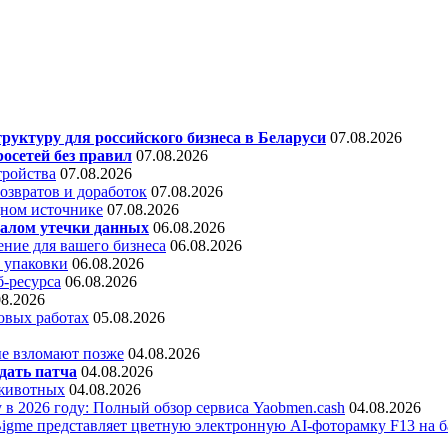
уктуру для российского бизнеса в Беларуси
07.08.2026
осетей без правил
07.08.2026
тройства
07.08.2026
звратов и доработок
07.08.2026
дном источнике
07.08.2026
алом утечки данных
06.08.2026
ние для вашего бизнеса
06.08.2026
 упаковки
06.08.2026
б-ресурса
06.08.2026
08.2026
овых работах
05.08.2026
е взломают позже
04.08.2026
дать патча
04.08.2026
 животных
04.08.2026
 в 2026 году: Полный обзор сервиса Yaobmen.cash
04.08.2026
Bigme представляет цветную электронную AI-фоторамку F13 на ба