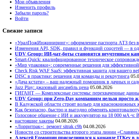
Мои объявления
Изменить профиль
Забыли пароль?
Войти
Свежие записи
«УралПожИнжиниринг»: оформление паспорта АТЗ без во
Изменения API, SDK, правил и функций соцсетей — в о
UDV Group: ИИ-чат-боты становятся неучтенным кан
Smart-Quick: квалифицированное техническое сопровожде
«Мир упаковки»: современные решения для эффективной
Check Risk WAF SaaS: эффективная защита для вашего ве
DISC в практике: решения для команды и рекрутинга
05.
«Дача кстати» – ваш надежный помощник в дачных и сад
Jazz Play:
джазовый ансамбль цена
05.08.2026
ГИГАНТ — Комплексные системы: перехваченные данны
UDV Group: при Zero-Day компаниям нельзя просто ж
В Калужской области строят вольер для краснокнижных
Как безопасно, быстро и выгодно обменять криптовалюту
Голосовое общение с ИИ и аккумулятор на 18 000 мА·ч: 
настоящие хакеры
04.08.2026
«Лорритрак»:
ремонт sitrak c9h
04.08.2026
Новости со строительства второго этапа линии «Славянк
Алексей Ермошин присоединился к команде ITKey в д