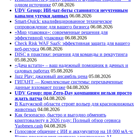
одном источнике
07.08.2026
UDV Group: ИИ-чат-боты становятся неучтенным
каналом утечки данных
06.08.2026
Smart-Quick: квалифицированное техническое
сопровождение для вашего бизнеса
06.08.2026
«Мир упаковки»: современные решения для
эффективной упаковки
06.08.2026
Check Risk WAF SaaS: эффективная защита для вашего
веб-ресурса
06.08.2026
DISC в практике: решения для команды и рекрутинга
05.08.2026
«Дача кстати» – ваш надежный помощник в дачных и
садовых работах
05.08.2026
Jazz Play:
джазовый ансамбль цена
05.08.2026
ГИГАНТ — Комплексные системы: перехваченные
данные взломают позже
04.08.2026
UDV Group: при Zero-Day компаниям нельзя просто
ждать патча
04.08.2026
В Калужской области строят вольер для краснокнижных
животных
04.08.2026
Как безопасно, быстро и выгодно обменять
криптовалюту в 2026 году: Полный обзор сервиса
Yaobmen.cash
04.08.2026
Голосовое общение с ИИ и аккумулятор на 18 000 мА·ч:
Bigme представляет цветную электронную AI-