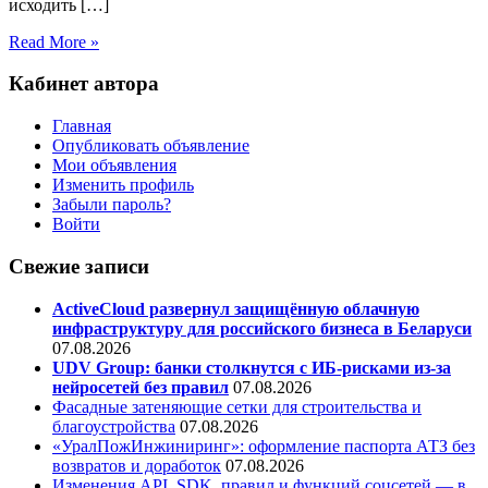
исходить […]
Read More »
Кабинет автора
Главная
Опубликовать объявление
Мои объявления
Изменить профиль
Забыли пароль?
Войти
Свежие записи
ActiveCloud развернул защищённую облачную
инфраструктуру для российского бизнеса в Беларуси
07.08.2026
UDV Group: банки столкнутся с ИБ-рисками из-за
нейросетей без правил
07.08.2026
Фасадные затеняющие сетки для строительства и
благоустройства
07.08.2026
«УралПожИнжиниринг»: оформление паспорта АТЗ без
возвратов и доработок
07.08.2026
Изменения API, SDK, правил и функций соцсетей — в