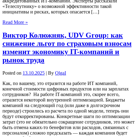
аккредитованных ИТ-компаний. Эксперты рассказали
«Телеспутнику» о возможной эффективности такой
инициативы и рисках, которых опасается […]
Read More »
Виктор Колюжняк, UDV Group: как
снижение льгот по страховым взносам
изменит экономику IT-компаний и
рынок труда
Posted on
13.10.2025
| By
OlgaI
Как, по вашему, это отразится на работе ИТ компаний,
конечной стоимости цифровых продуктов или на зарплатах
сотрудников? На работе IT-компаний это, скорее всего,
отразится некоторой внутренней оптимизацией. Бюджеты
компаний на следующий год (или даже в долгосрочном
периоде) строились из расчета по одной модели, теперь они
будут откорректированы. Конкретные шаги по оптимизации
затрат (это не обязательно сокращение сотрудников, это может
быть отмена каких-то бенефитов или расходов, связанных с
персоналом) сложно предсказать — каждая компания будет