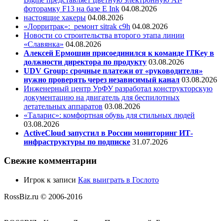
фоторамку F13 на базе E Ink
04.08.2026
настоящие хакеры
04.08.2026
«Лорритрак»:
ремонт sitrak c9h
04.08.2026
Новости со строительства второго этапа линии
«Славянка»
04.08.2026
Алексей Ермошин присоединился к команде ITKey в
должности директора по продукту
03.08.2026
UDV Group: срочные платежи от «руководителя»
нужно проверять через независимый канал
03.08.2026
Инженерный центр УрФУ разработал конструкторскую
документацию на двигатель для беспилотных
летательных аппаратов
03.08.2026
«Таларис»: комфортная обувь для стильных людей
03.08.2026
ActiveCloud запустил в России мониторинг ИТ-
инфраструктуры по подписке
31.07.2026
Свежие комментарии
Игрок
к записи
Как выиграть в Гослото
RossBiz.ru © 2006-2016