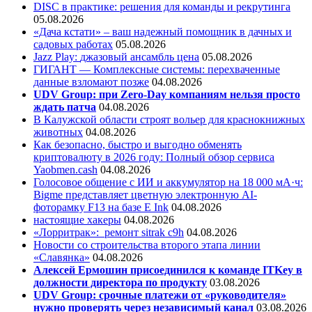
DISC в практике: решения для команды и рекрутинга
05.08.2026
«Дача кстати» – ваш надежный помощник в дачных и
садовых работах
05.08.2026
Jazz Play:
джазовый ансамбль цена
05.08.2026
ГИГАНТ — Комплексные системы: перехваченные
данные взломают позже
04.08.2026
UDV Group: при Zero-Day компаниям нельзя просто
ждать патча
04.08.2026
В Калужской области строят вольер для краснокнижных
животных
04.08.2026
Как безопасно, быстро и выгодно обменять
криптовалюту в 2026 году: Полный обзор сервиса
Yaobmen.cash
04.08.2026
Голосовое общение с ИИ и аккумулятор на 18 000 мА·ч:
Bigme представляет цветную электронную AI-
фоторамку F13 на базе E Ink
04.08.2026
настоящие хакеры
04.08.2026
«Лорритрак»:
ремонт sitrak c9h
04.08.2026
Новости со строительства второго этапа линии
«Славянка»
04.08.2026
Алексей Ермошин присоединился к команде ITKey в
должности директора по продукту
03.08.2026
UDV Group: срочные платежи от «руководителя»
нужно проверять через независимый канал
03.08.2026