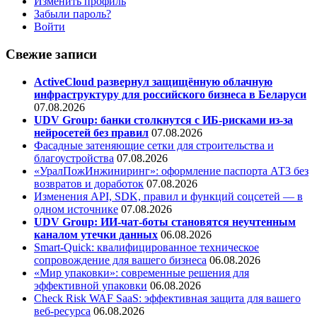
Изменить профиль
Забыли пароль?
Войти
Свежие записи
ActiveCloud развернул защищённую облачную
инфраструктуру для российского бизнеса в Беларуси
07.08.2026
UDV Group: банки столкнутся с ИБ-рисками из-за
нейросетей без правил
07.08.2026
Фасадные затеняющие сетки для строительства и
благоустройства
07.08.2026
«УралПожИнжиниринг»: оформление паспорта АТЗ без
возвратов и доработок
07.08.2026
Изменения API, SDK, правил и функций соцсетей — в
одном источнике
07.08.2026
UDV Group: ИИ-чат-боты становятся неучтенным
каналом утечки данных
06.08.2026
Smart-Quick: квалифицированное техническое
сопровождение для вашего бизнеса
06.08.2026
«Мир упаковки»: современные решения для
эффективной упаковки
06.08.2026
Check Risk WAF SaaS: эффективная защита для вашего
веб-ресурса
06.08.2026