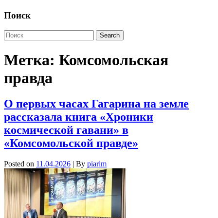
Поиск
Метка:
Комсомольская
правда
О первых часах Гагарина на земле
рассказала книга «Хроники
космической гавани» в
«Комсомольской правде»
Posted on
11.04.2026
| By
piarim