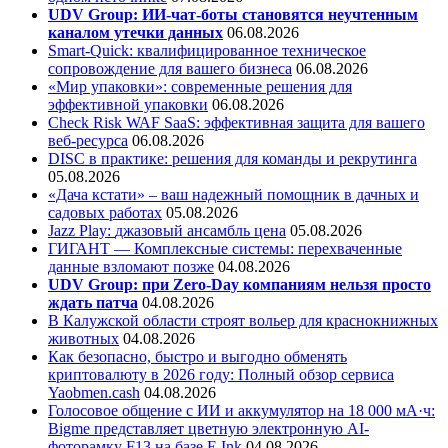
UDV Group: ИИ-чат-боты становятся неучтенным
каналом утечки данных
06.08.2026
Smart-Quick: квалифицированное техническое
сопровождение для вашего бизнеса
06.08.2026
«Мир упаковки»: современные решения для
эффективной упаковки
06.08.2026
Check Risk WAF SaaS: эффективная защита для вашего
веб-ресурса
06.08.2026
DISC в практике: решения для команды и рекрутинга
05.08.2026
«Дача кстати» – ваш надежный помощник в дачных и
садовых работах
05.08.2026
Jazz Play:
джазовый ансамбль цена
05.08.2026
ГИГАНТ — Комплексные системы: перехваченные
данные взломают позже
04.08.2026
UDV Group: при Zero-Day компаниям нельзя просто
ждать патча
04.08.2026
В Калужской области строят вольер для краснокнижных
животных
04.08.2026
Как безопасно, быстро и выгодно обменять
криптовалюту в 2026 году: Полный обзор сервиса
Yaobmen.cash
04.08.2026
Голосовое общение с ИИ и аккумулятор на 18 000 мА·ч:
Bigme представляет цветную электронную AI-
фоторамку F13 на базе E Ink
04.08.2026