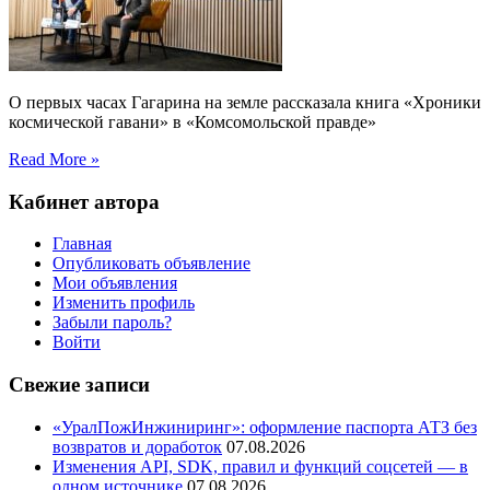
О первых часах Гагарина на земле рассказала книга «Хроники
космической гавани» в «Комсомольской правде»
Read More »
Кабинет автора
Главная
Опубликовать объявление
Мои объявления
Изменить профиль
Забыли пароль?
Войти
Свежие записи
«УралПожИнжиниринг»: оформление паспорта АТЗ без
возвратов и доработок
07.08.2026
Изменения API, SDK, правил и функций соцсетей — в
одном источнике
07.08.2026