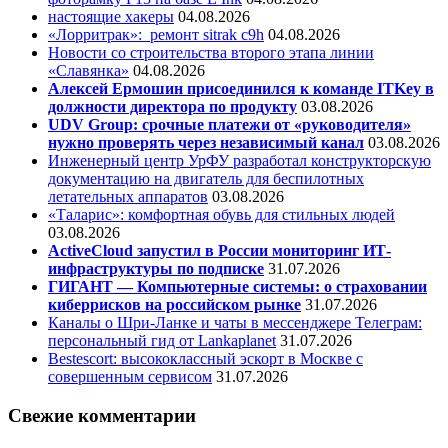
настоящие хакеры
04.08.2026
«Лорритрак»:
ремонт sitrak c9h
04.08.2026
Новости со строительства второго этапа линии
«Славянка»
04.08.2026
Алексей Ермошин присоединился к команде ITKey в
должности директора по продукту
03.08.2026
UDV Group: срочные платежи от «руководителя»
нужно проверять через независимый канал
03.08.2026
Инженерный центр УрФУ разработал конструкторскую
документацию на двигатель для беспилотных
летательных аппаратов
03.08.2026
«Таларис»: комфортная обувь для стильных людей
03.08.2026
ActiveCloud запустил в России мониторинг ИТ-
инфраструктуры по подписке
31.07.2026
ГИГАНТ — Компьютерные системы: о страховании
киберрисков на российском рынке
31.07.2026
Каналы о Шри-Ланке и чаты в мессенджере Телеграм:
персональный гид от Lankaplanet
31.07.2026
Bestescort: высококлассный эскорт в Москве с
совершенным сервисом
31.07.2026
Свежие комментарии