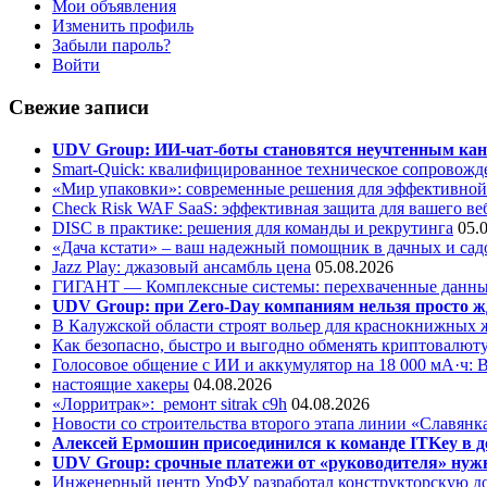
Мои объявления
Изменить профиль
Забыли пароль?
Войти
Свежие записи
UDV Group: ИИ-чат-боты становятся неучтенным кан
Smart-Quick: квалифицированное техническое сопровожде
«Мир упаковки»: современные решения для эффективной
Check Risk WAF SaaS: эффективная защита для вашего ве
DISC в практике: решения для команды и рекрутинга
05.
«Дача кстати» – ваш надежный помощник в дачных и сад
Jazz Play:
джазовый ансамбль цена
05.08.2026
ГИГАНТ — Комплексные системы: перехваченные данны
UDV Group: при Zero-Day компаниям нельзя просто ж
В Калужской области строят вольер для краснокнижных
Как безопасно, быстро и выгодно обменять криптовалюту
Голосовое общение с ИИ и аккумулятор на 18 000 мА·ч: 
настоящие хакеры
04.08.2026
«Лорритрак»:
ремонт sitrak c9h
04.08.2026
Новости со строительства второго этапа линии «Славянк
Алексей Ермошин присоединился к команде ITKey в д
UDV Group: срочные платежи от «руководителя» нужн
Инженерный центр УрФУ разработал конструкторскую до