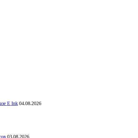
зе E Ink
04.08.2026
тов
03.08.2026