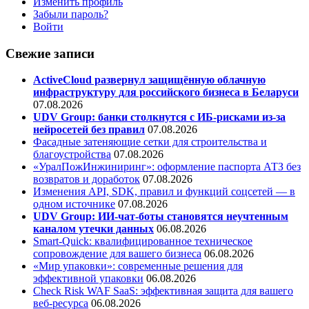
Изменить профиль
Забыли пароль?
Войти
Свежие записи
ActiveCloud развернул защищённую облачную
инфраструктуру для российского бизнеса в Беларуси
07.08.2026
UDV Group: банки столкнутся с ИБ-рисками из-за
нейросетей без правил
07.08.2026
Фасадные затеняющие сетки для строительства и
благоустройства
07.08.2026
«УралПожИнжиниринг»: оформление паспорта АТЗ без
возвратов и доработок
07.08.2026
Изменения API, SDK, правил и функций соцсетей — в
одном источнике
07.08.2026
UDV Group: ИИ-чат-боты становятся неучтенным
каналом утечки данных
06.08.2026
Smart-Quick: квалифицированное техническое
сопровождение для вашего бизнеса
06.08.2026
«Мир упаковки»: современные решения для
эффективной упаковки
06.08.2026
Check Risk WAF SaaS: эффективная защита для вашего
веб-ресурса
06.08.2026