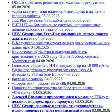
DISC в практике: решения для команды и рекрутинга
05.08.2026
«Дача кстати» – ваш надежный помощник в дачных и
садовых работах
05.08.2026
Jazz Play:
джазовый ансамбль цена
05.08.2026
ГИГАНТ — Комплексные системы: перехваченные
данные взломают позже
04.08.2026
UDV Group: при Zero-Day компаниям нельзя просто
ждать патча
04.08.2026
В Калужской области строят вольер для краснокнижных
животных
04.08.2026
Как безопасно, быстро и выгодно обменять
криптовалюту в 2026 году: Полный обзор сервиса
Yaobmen.cash
04.08.2026
Голосовое общение с ИИ и аккумулятор на 18 000 мА·ч:
Bigme представляет цветную электронную AI-
фоторамку F13 на базе E Ink
04.08.2026
настоящие хакеры
04.08.2026
«Лорритрак»:
ремонт sitrak c9h
04.08.2026
Новости со строительства второго этапа линии
«Славянка»
04.08.2026
Алексей Ермошин присоединился к команде ITKey в
должности директора по продукту
03.08.2026
UDV Group: срочные платежи от «руководителя»
нужно проверять через независимый канал
03.08.2026