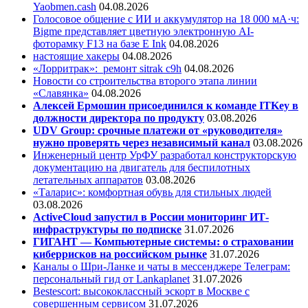
Yaobmen.cash
04.08.2026
Голосовое общение с ИИ и аккумулятор на 18 000 мА·ч:
Bigme представляет цветную электронную AI-
фоторамку F13 на базе E Ink
04.08.2026
настоящие хакеры
04.08.2026
«Лорритрак»:
ремонт sitrak c9h
04.08.2026
Новости со строительства второго этапа линии
«Славянка»
04.08.2026
Алексей Ермошин присоединился к команде ITKey в
должности директора по продукту
03.08.2026
UDV Group: срочные платежи от «руководителя»
нужно проверять через независимый канал
03.08.2026
Инженерный центр УрФУ разработал конструкторскую
документацию на двигатель для беспилотных
летательных аппаратов
03.08.2026
«Таларис»: комфортная обувь для стильных людей
03.08.2026
ActiveCloud запустил в России мониторинг ИТ-
инфраструктуры по подписке
31.07.2026
ГИГАНТ — Компьютерные системы: о страховании
киберрисков на российском рынке
31.07.2026
Каналы о Шри-Ланке и чаты в мессенджере Телеграм:
персональный гид от Lankaplanet
31.07.2026
Bestescort: высококлассный эскорт в Москве с
совершенным сервисом
31.07.2026