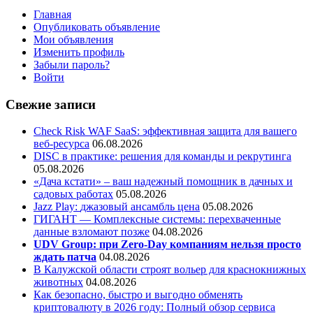
Главная
Опубликовать объявление
Мои объявления
Изменить профиль
Забыли пароль?
Войти
Свежие записи
Check Risk WAF SaaS: эффективная защита для вашего
веб-ресурса
06.08.2026
DISC в практике: решения для команды и рекрутинга
05.08.2026
«Дача кстати» – ваш надежный помощник в дачных и
садовых работах
05.08.2026
Jazz Play:
джазовый ансамбль цена
05.08.2026
ГИГАНТ — Комплексные системы: перехваченные
данные взломают позже
04.08.2026
UDV Group: при Zero-Day компаниям нельзя просто
ждать патча
04.08.2026
В Калужской области строят вольер для краснокнижных
животных
04.08.2026
Как безопасно, быстро и выгодно обменять
криптовалюту в 2026 году: Полный обзор сервиса